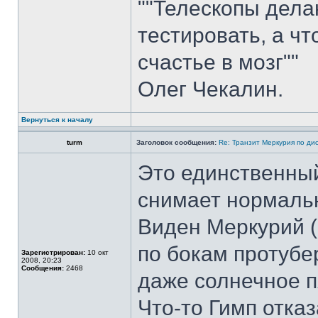
""Телескопы делаю
тестировать, а ч
счастье в мозг""
Олег Чекалин.
Вернуться к началу
turm
Заголовок сообщения:
Re: Транзит Меркурия по ди
Это единственный
снимает нормаль
Виден Меркурий (в
по бокам протубе
Зарегистрирован:
10 окт
2008, 20:23
Сообщения:
2468
даже солнечное п
Что-то Гимп отказ