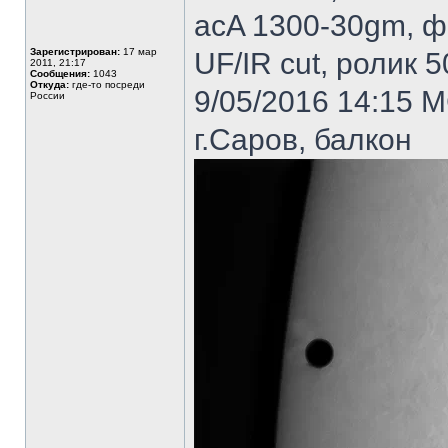
acA 1300-30gm, фи
Зарегистрирован:
17 мар
UF/IR cut, ролик 
2011, 21:17
Сообщения:
1043
Откуда:
где-то посреди
9/05/2016 14:15 
России
г.Саров, балкон