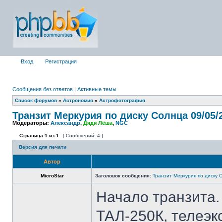
Вход
Регистрация
Сообщения без ответов
|
Активные темы
Список форумов
»
Астрономия
»
Астрофотография
Транзит Меркурия по диску Солнца 09/05/
Модераторы:
Александр
,
Дядя Лёша
,
NGC
Страница
1
из
1
[ Сообщений: 4 ]
Версия для печати
Автор
MicroStar
Заголовок сообщения:
Транзит Меркурия по диску 
Начало транзита.
ТАЛ-250К, телеэкс