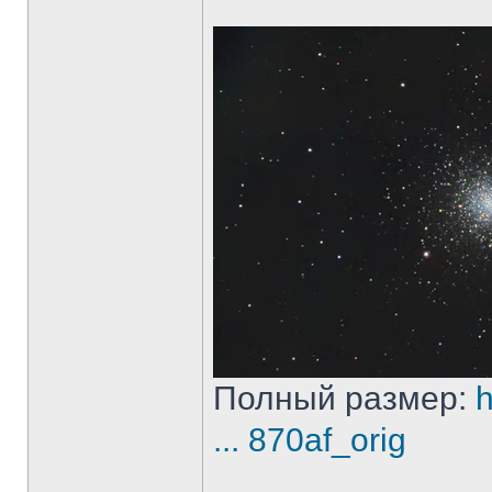
Полный размер:
h
... 870af_orig