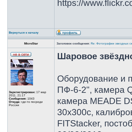
https://www.flick
Вернуться к началу
MicroStar
Заголовок сообщения:
Re: Фотографии звездных ск
Шаровое звёздн
Оборудование и п
ПФ-6-2", камера 
Зарегистрирован:
17 мар
2011, 21:17
камера MEADE DSI
Сообщения:
1043
Откуда:
где-то посреди
России
30х300с, калибров
FITStacker, посто