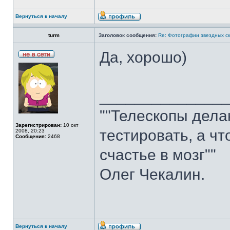
Вернуться к началу
turm
Заголовок сообщения:
Re: Фотографии звездных ск
Да, хорошо)
______________
""Телескопы делаю
Зарегистрирован:
10 окт
тестировать, а ч
2008, 20:23
Сообщения:
2468
счастье в мозг""
Олег Чекалин.
Вернуться к началу