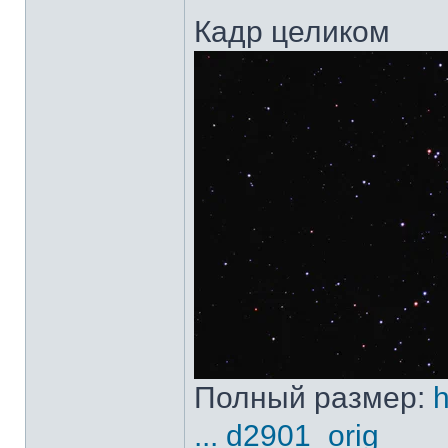
Кадр целиком
Полный размер:
h
... d2901_orig