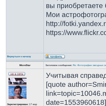
вы приобретаете 
Мои астрофотогр
http://fotki.yandex
https://www.flick
Вернуться к началу
MicroStar
Заголовок сообщения:
Re: Фотографии звездных ск
Учитывая справед
[quote author=Smi
link=topic=1004
date=1553960618
Зарегистрирован:
17 мар