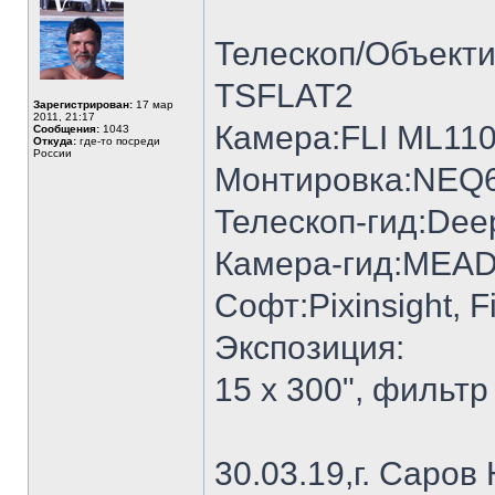
Телескоп/Объект
TSFLAT2
Зарегистрирован:
17 мар
2011, 21:17
Камера:FLI ML11
Сообщения:
1043
Откуда:
где-то посреди
России
Монтировка:NEQ6
Телескоп-гид:Dee
Камера-гид:MEADE
Софт:Pixinsight, F
Экспозиция:
15 x 300", фильтр 
30.03.19,г. Саров