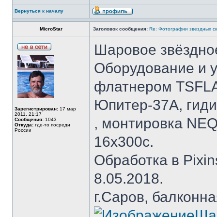
Вернуться к началу
MicroStar
Заголовок сообщения:
Re: Фотографии звездных ск
Шаровое звёздно
Оборудование и у
флатнером TSFLAT
Юпитер-37А, гиди
Зарегистрирован:
17 мар
2011, 21:17
, монтировка NEQ
Сообщения:
1043
Откуда:
где-то посреди
России
16х300с.
Обработка в Pixins
8.05.2018.
г.Саров, балконная
Ша