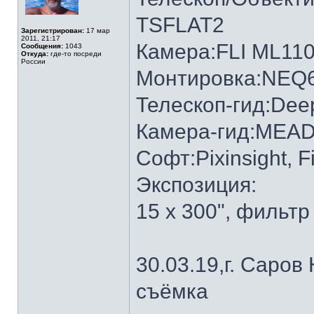
TSFLAT2
Зарегистрирован:
17 мар
2011, 21:17
Камера:FLI ML11
Сообщения:
1043
Откуда:
где-то посреди
России
Монтировка:NEQ6
Телескоп-гид:Dee
Камера-гид:MEADE
Софт:Pixinsight, F
Экспозиция:
15 x 300", фильтр 
30.03.19,г. Саров
съёмка