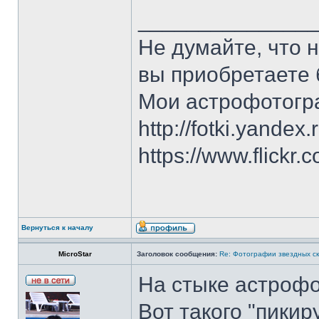
______________
Не думайте, что 
вы приобретаете 
Мои астрофотогр
http://fotki.yandex
https://www.flick
Вернуться к началу
MicroStar
Заголовок сообщения:
Re: Фотографии звездных ск
На стыке астроф
Вот такого "пики