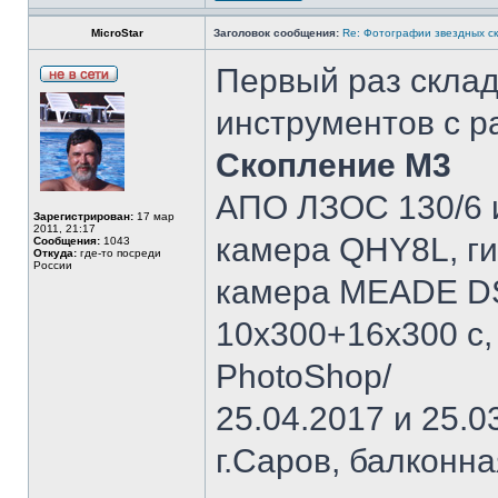
MicroStar
Заголовок сообщения:
Re: Фотографии звездных ск
Первый раз склад
инструментов с 
Скопление М3
АПО ЛЗОС 130/6 и
Зарегистрирован:
17 мар
2011, 21:17
камера QHY8L, ги
Сообщения:
1043
Откуда:
где-то посреди
России
камера MEADE DSI
10х300+16х300 с, о
PhotoShop/
25.04.2017 и 25.0
г.Саров, балконн