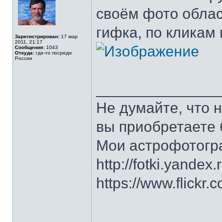
своём фото облас
гифка, по кликам
Зарегистрирован:
17 мар
2011, 21:17
Сообщения:
1043
Откуда:
где-то посреди
России
______________
Не думайте, что 
вы приобретаете 
Мои астрофотогр
http://fotki.yandex
https://www.flick