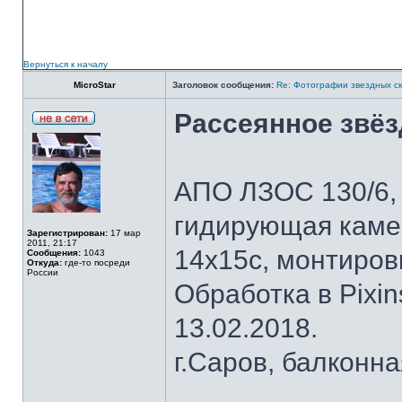
Вернуться к началу
MicroStar
Заголовок сообщения:
Re: Фотографии звездных ск
Рассеянное звёз
АПО ЛЗОС 130/6, 
гидирующая камер
Зарегистрирован:
17 мар
2011, 21:17
14х15с, монтиров
Сообщения:
1043
Откуда:
где-то посреди
России
Обработка в Pixins
13.02.2018.
г.Саров, балконн