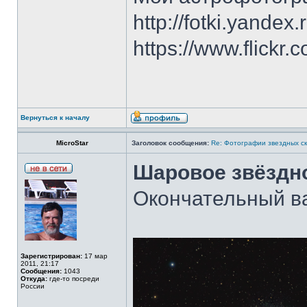
http://fotki.yandex
https://www.flick
Вернуться к началу
MicroStar
Заголовок сообщения:
Re: Фотографии звездных ск
Шаровое звёздн
Окончательный в
Зарегистрирован:
17 мар
2011, 21:17
Сообщения:
1043
Откуда:
где-то посреди
России