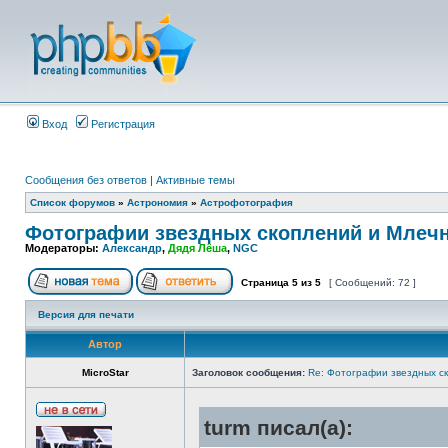
Вход
Регистрация
Сообщения без ответов
|
Активные темы
Список форумов
»
Астрономия
»
Астрофотография
Фотографии звездных скоплений и Млечн
Модераторы:
Александр
,
Дядя Лёша
,
NGC
Страница
5
из
5
[ Сообщений: 72 ]
Версия для печати
Автор
MicroStar
Заголовок сообщения:
Re: Фотографии звездных ск
turm писал(а):