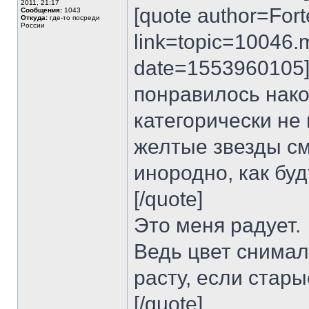
2011, 21:17
[quote author=Fort
Сообщения:
1043
Откуда:
где-то посреди
России
link=topic=1004
date=1553960105]
понравилось нако
категорически не 
желтые звезды см
инородно, как буд
[/quote]
Это меня радует.
Ведь цвет снималс
расту, если стар
[/quote],