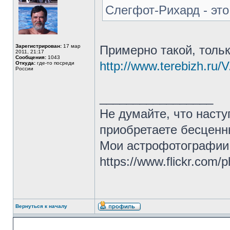
Слегфот-Рихард - это
Зарегистрирован:
17 мар
Примерно такой, тольк
2011, 21:17
Сообщения:
1043
http://www.terebizh.ru/V.
Откуда:
где-то посреди
России
_________________
Не думайте, что насту
приобретаете бесценн
Мои астрофотографии: h
https://www.flickr.com
Вернуться к началу