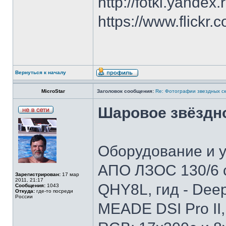
http://fotki.yandex
https://www.flick
Вернуться к началу
MicroStar
Заголовок сообщения:
Re: Фотографии звездных ск
Шаровое звёздно
Оборудование и у
АПО ЛЗОС 130/6 
Зарегистрирован:
17 мар
2011, 21:17
QHY8L, гид - Dee
Сообщения:
1043
Откуда:
где-то посреди
России
MEADE DSI Pro II,