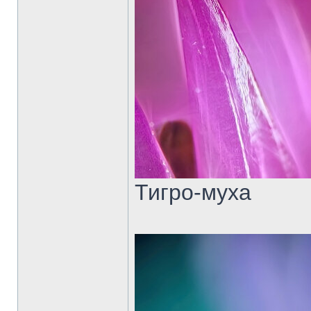
Тигро-муха