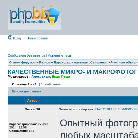
Вход
Регистрация
Сообщения без ответов
|
Активные темы
Список форумов
»
Разное
»
Барахолка и частные объявления
»
Частные объявле
КАЧЕСТВЕННЫЕ МИКРО- И МАКРОФОТОГ
Модераторы:
Александр
,
Дядя Лёша
Страница
1
из
1
[ 1 сообщение ]
Версия для печати
Автор
Михаил36
Заголовок сообщения:
КАЧЕСТВЕННЫЕ МИКРО- И
Опытный фотогр
Зарегистрирован:
27 фев
2014, 12:08
Сообщения:
181
любых масштабах