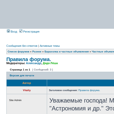
Вход
Регистрация
Сообщения без ответов
|
Активные темы
Список форумов
»
Разное
»
Барахолка и частные объявления
»
Частные объявле
Правила форума.
Модераторы:
Александр
,
Дядя Лёша
Страница
1
из
1
[ Сообщений: 3 ]
Версия для печати
Автор
Vitaliy
Заголовок сообщения:
Правила форума.
Уважаемые господа! М
Site Admin
"Астрономия и др." Э