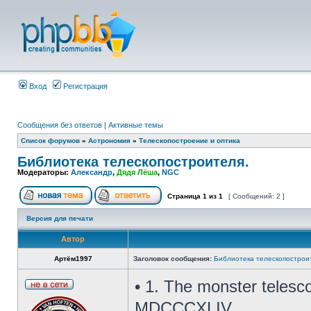
Вход
Регистрация
Сообщения без ответов
|
Активные темы
Список форумов
»
Астрономия
»
Телескопостроение и оптика
Библиотека телескопостроителя.
Модераторы:
Александр
,
Дядя Лёша
,
NGC
Страница
1
из
1
[ Сообщений: 2 ]
Версия для печати
Автор
Артём1997
Заголовок сообщения:
Библиотека телескопострои
• 1. The monster telesc
MDCCCXLIV.