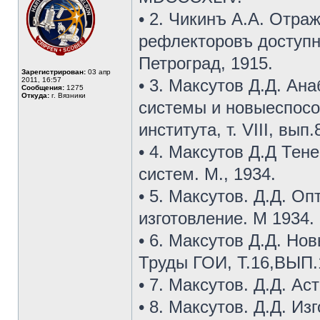
• 2. Чикинъ А.А. Отра
рефлекторовъ доступ
Петроград, 1915.
Зарегистрирован:
03 апр
2011, 16:57
• 3. Максутов Д.Д. А
Сообщения:
1275
Откуда:
г. Вязники
системы и новыеспосо
института, т. VIII, вып.
• 4. Максутов Д.Д Те
систем. М., 1934.
• 5. Максутов. Д.Д. О
изготовление. М 1934.
• 6. Максутов Д.Д. Н
Труды ГОИ, Т.16,ВЫП.
• 7. Максутов. Д.Д. Ас
• 8. Максутов. Д.Д. И