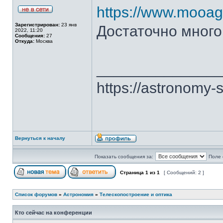
https://www.mooago
Зарегистрирован:
23 янв
Достаточно много
2022, 11:20
Сообщения:
27
Откуда:
Москва
______________
https://astronomy-
Вернуться к началу
Показать сообщения за:
Поле 
Страница
1
из
1
[ Сообщений: 2 ]
Список форумов
»
Астрономия
»
Телескопостроение и оптика
Кто сейчас на конференции