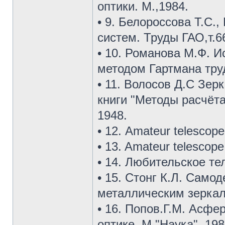
оптики. М.,1984.
• 9. Белороссова Т.С.
систем. Труды ГАО,т.6
• 10. Романова М.Ф. 
методом Гартмана труд
• 11. Волосов Д.С Зер
книги "Методы расчёт
1948.
• 12. Amateur telescop
• 13. Amateur telescop
• 14. Любительское те
• 15. Стонг К.Л. Само
металлическим зеркало
• 16. Попов.Г.М. Асфе
оптике. М "Наука", 19