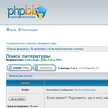
Вход
Регистрация
Сообщения без ответов
|
Активные темы
Список форумов
»
Астрономия
»
Телескопостроение и оптика
Поиск литературы
Модераторы:
Александр
,
Дядя Лёша
,
NGC
Страница
1
из
1
[ Сообщений: 3 ]
Версия для печати
Автор
Grafin
Заголовок сообщения:
Поиск литературы
Всем привет!! Подскажите, где я могу на
Зарегистрирован:
28 июн