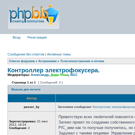
Вход
Регистрация
Сообщения без ответов
|
Активные темы
Список форумов
»
Астрономия
»
Телескопостроение и оптика
Контроллер электрофокусера.
Модераторы:
Александр
,
Дядя Лёша
,
NGC
Страница
1
из
1
[ Сообщений: 4 ]
Версия для печати
Автор
passer_by
Заголовок сообщения:
Контроллер электрофокусер
Приветствую всех любителей повозится 
Зарегистрирован:
21 июл
Затеял проект по созданию собственного
2012, 16:24
PIC_ами как то получше получилось, но с
Сообщения:
2
Задумал с такими опциями: Управление р