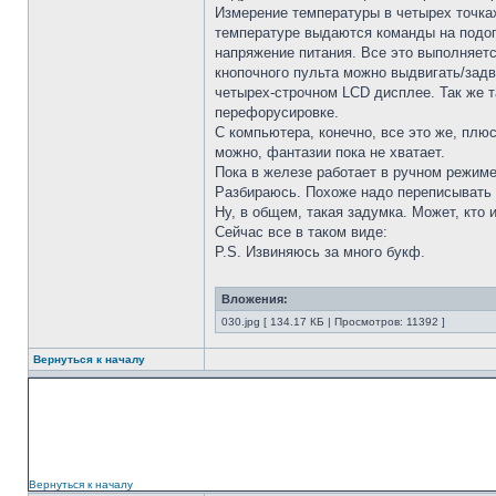
Измерение температуры в четырех точках 
температуре выдаются команды на подог
напряжение питания. Все это выполняетс
кнопочного пульта можно выдвигать/зад
четырех-строчном LCD дисплее. Так же 
перефорусировке.
С компьютера, конечно, все это же, плю
можно, фантазии пока не хватает.
Пока в железе работает в ручном режиме
Разбираюсь. Похоже надо переписывать 
Ну, в общем, такая задумка. Может, кто
Сейчас все в таком виде:
P.S. Извиняюсь за много букф.
Вложения:
030.jpg [ 134.17 КБ | Просмотров: 11392 ]
Вернуться к началу
Вернуться к началу