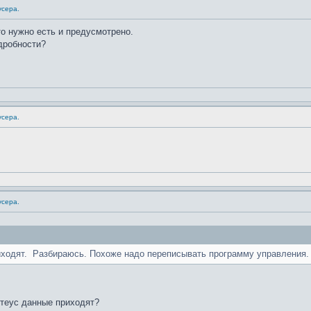
усера.
о нужно есть и предусмотрено.
дробности?
усера.
усера.
иходят.
Разбираюсь. Похоже надо переписывать программу управления.
отеус данные приходят?