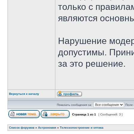
только с правила
являются основн
Нарушение модер
допустимы. Прини
за это решение.
Вернуться к началу
Показать сообщения за:
Поле 
Страница
1
из
1
[ Сообщений: 3 ]
Список форумов
»
Астрономия
»
Телескопостроение и оптика