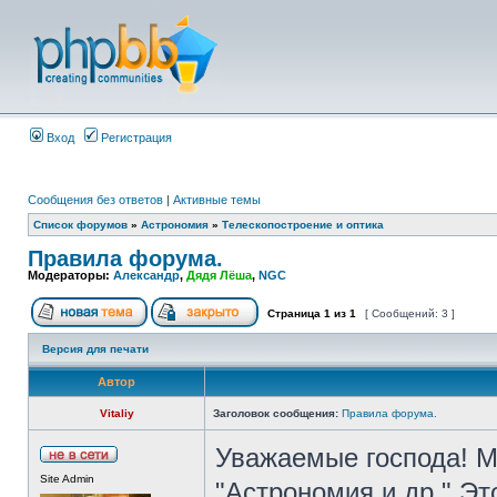
Вход
Регистрация
Сообщения без ответов
|
Активные темы
Список форумов
»
Астрономия
»
Телескопостроение и оптика
Правила форума.
Модераторы:
Александр
,
Дядя Лёша
,
NGC
Страница
1
из
1
[ Сообщений: 3 ]
Версия для печати
Автор
Vitaliy
Заголовок сообщения:
Правила форума.
Уважаемые господа! М
Site Admin
"Астрономия и др." Э