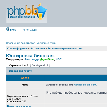
Вход
Регистрация
Сообщения без ответов
|
Активные темы
Список форумов
»
Астрономия
»
Телескопостроение и оптика
Юстировка бинокля.
Модераторы:
Александр
,
Дядя Лёша
,
NGC
Страница
1
из
1
[ Сообщений: 7 ]
Версия для печати
Автор
nitar1
Заголовок сообщения:
Юстировка бинокля.
Кто-нибудь пробовал юстировать, контр
Зарегистрирован:
16 фев
2014, 14:06
Сообщения:
392
Вернуться к началу