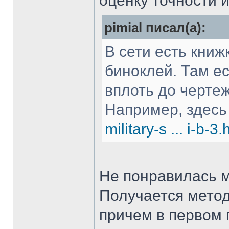
оценку точности 
pimial писал(а):
В сети есть книж
биноклей. Там е
вплоть до черте
Например, здесь
military-s ... i-b-3.
Не понравилась 
Получается мето
причем в первом