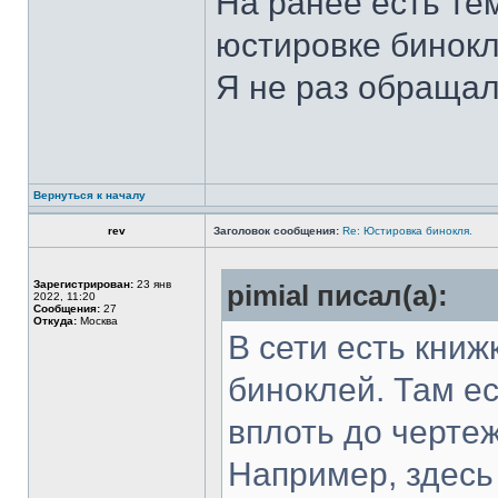
На ранее есть те
юстировке бинокл
Я не раз обращал
Вернуться к началу
rev
Заголовок сообщения:
Re: Юстировка бинокля.
Зарегистрирован:
23 янв
pimial писал(а):
2022, 11:20
Сообщения:
27
Откуда:
Москва
В сети есть книж
биноклей. Там е
вплоть до черте
Например, здесь