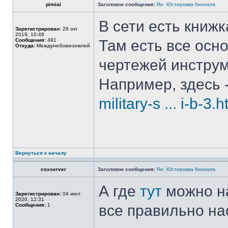
pimial
Заголовок сообщения:
Re: Юстировка бинокля.
В сети есть книж
Зарегистрирован:
28 окт
2019, 10:49
Сообщения:
491
Там есть все осн
Откуда:
Междунебомиземлей
чертежей инструм
Например, здесь 
military-s ... i-b-3.h
Вернуться к началу
csxserver
Заголовок сообщения:
Re: Юстировка бинокля.
А где
тут
можно на
Зарегистрирован:
04 июл
2020, 12:31
Сообщения:
1
все правильно на