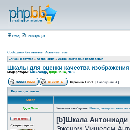
Вход
Регистрация
Сообщения без ответов
|
Активные темы
Список форумов
»
Астрономия
»
Астрономические наблюдения
Шкалы для оценки качества изображения 
Модераторы:
Александр
,
Дядя Лёша
,
NGC
Страница
1
из
1
[ Сообщений: 4 ]
Версия для печати
Автор
Дядя Лёша
Заголовок сообщения:
Шкалы для оценки качества 
[b]
Шкала Антониади
Супермодератор
Эженом Мишелем Анто