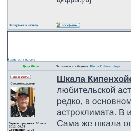
Вернуться к началу
Вернуться к началу
Дядя Лёша
Заголовок сообщения:
Шкала Койпенхойера
Шкала Кипенхой
Супермодератор
любительской ас
редко, в основно
астроклимата. В 
Сама же шкала о
Зарегистрирован:
04 июн
2012, 09:53
Сообщения:
1705