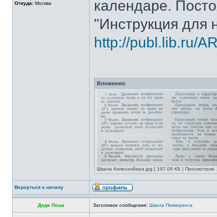
календаре. Посто
Откуда:
Москва
"Инструкция для 
http://publ.lib.ru/A
Вложения:
Шкала Кипенхойера.jpg [ 197.09 КБ | Просмотров: 
Вернуться к началу
Дядя Лёша
Заголовок сообщения:
Шкала Пиккеринга.