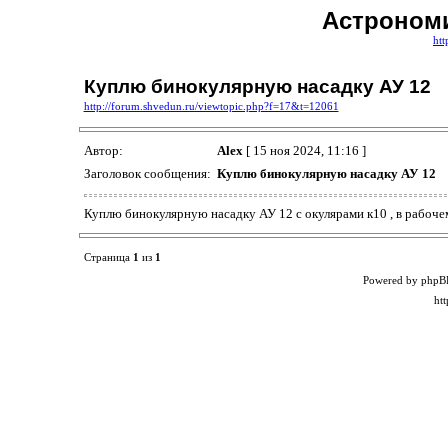
Астрономи
htt
Куплю бинокулярную насадку АУ 12
http://forum.shvedun.ru/viewtopic.php?f=17&t=12061
Автор:
Alex
[ 15 ноя 2024, 11:16 ]
Заголовок сообщения:
Куплю бинокулярную насадку АУ 12
Куплю бинокулярную насадку АУ 12 с окулярами к10 , в рабоче
Страница
1
из
1
Powered by phpB
ht