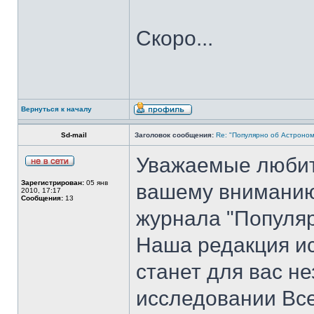
Скоро...
Вернуться к началу
Sd-mail
Заголовок сообщения:
Re: "Популярно об Астроно
Уважаемые любит
Зарегистрирован:
05 янв
вашему вниманию
2010, 17:17
Сообщения:
13
журнала "Популяр
Наша редакция ис
станет для вас н
исследовании Вс