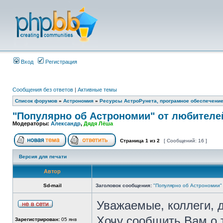
Вход
Регистрация
Сообщения без ответов
|
Активные темы
Список форумов
»
Астрономия
»
Ресурсы АстроРунета, програмное обеспечени
"Популярно об Астрономии" от любителе
Модераторы:
Александр
,
Дядя Лёша
Страница
1
из
2
[ Сообщений: 16 ]
Версия для печати
Автор
Sd-mail
Заголовок сообщения:
"Популярно об Астрономии"
Уважаемые, коллеги, д
Хочу сообщить Вам о 
Зарегистрирован:
05 янв