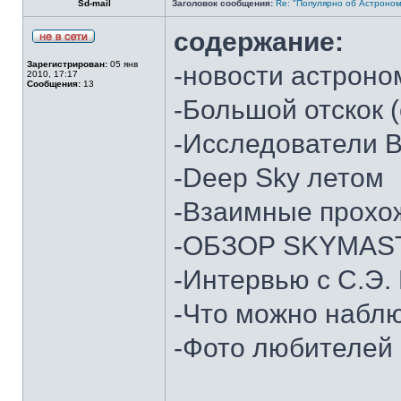
Sd-mail
Заголовок сообщения:
Re: "Популярно об Астроно
содержание:
Зарегистрирован:
05 янв
-новости астроно
2010, 17:17
Сообщения:
13
-Большой отскок 
-Исследователи 
-Deep Sky летом
-Взаимные прохо
-ОБЗОР SKYMAST
-Интервью с С.Э
-Что можно наблю
-Фото любителей