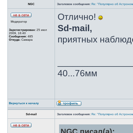
NGC
Заголовок сообщения:
Re: "Популярно об Астроно
Отлично!
Модератор
Sd-mail,
Зарегистрирован:
25 июл
2009, 16:40
приятных наблюд
Сообщения:
485
Откуда:
Самара
______________
40...76мм
Вернуться к началу
Sd-mail
Заголовок сообщения:
Re: "Популярно об Астроно
NGC писал(а):