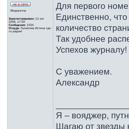
Для первого номе
Модератор
Единственно, что
Зарегистрирован:
12 окт
2008, 17:00
количество стран
Сообщения:
1534
Откуда:
Галактика Истина где-
то рядом!
Так удобнее расп
Успехов журналу!
С уважением.
Александр
______________
Я – вояджер, путн
Шагаю от звезды 