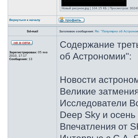
Новый рисунок.jpg [ 104.15 КБ | Просмотров: 30240
Вернуться к началу
Sd-mail
Заголовок сообщения:
Re: "Популярно об Астроно
Содержание трет
Зарегистрирован:
05 янв
об Астрономии":
2010, 17:17
Сообщения:
13
Новости астроно
Великие затмения
Исcледователи В
Deep Sky и осень
Впечатления от 