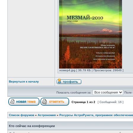
номер4.jpg [ 36.79 КБ | Просмотров: 29646 ]
Вернуться к началу
Показать сообщения за:
Поле 
Страница
1
из
2
[ Сообщений: 16 ]
Список форумов
»
Астрономия
»
Ресурсы АстроРунета, програмное обеспечени
Кто сейчас на конференции