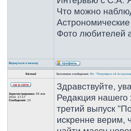
Интервью с С.А.
Что можно наблюд
Астрономические
Фото любителей 
Вернуться к началу
Sd-mail
Заголовок сообщения:
Re: "Популярно об Астроно
Здравствуйте, у
Зарегистрирован:
05 янв
Редакция нашего 
2010, 17:17
Сообщения:
13
третий выпуск "П
искренне верим, 
найти массу ново