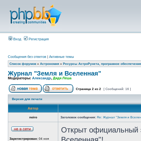
Вход
Регистрация
Сообщения без ответов
|
Активные темы
Список форумов
»
Астрономия
»
Ресурсы АстроРунета, програмное обеспечени
Журнал "Земля и Вселенная"
Модераторы:
Александр
,
Дядя Лёша
Страница
2
из
2
[ Сообщений: 16 ]
Версия для печати
Автор
noiro
Заголовок сообщения:
Re: Журнал "Земля и Вселе
Открыт официальный 
Вселенная"!
Зарегистрирован:
04 ноя