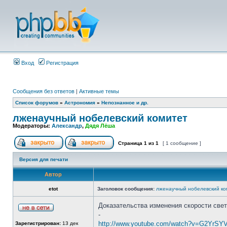
Вход
Регистрация
Сообщения без ответов
|
Активные темы
Список форумов
»
Астрономия
»
Непознанное и др.
лженаучный нобелевский комитет
Модераторы:
Александр
,
Дядя Лёша
Страница
1
из
1
[ 1 сообщение ]
Версия для печати
Автор
etot
Заголовок сообщения:
лженаучный нобелевский ко
Доказательства изменения скорости све
-
http://www.youtube.com/watch?v=G2YrS
Зарегистрирован:
13 дек