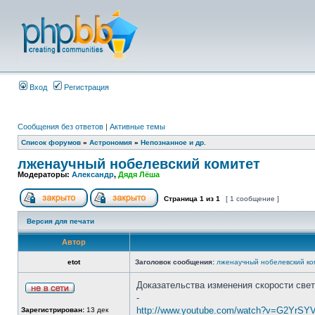
Вход
Регистрация
Сообщения без ответов
|
Активные темы
Список форумов
»
Астрономия
»
Непознанное и др.
лженаучный нобелевский комитет
Модераторы:
Александр
,
Дядя Лёша
Страница
1
из
1
[ 1 сообщение ]
Версия для печати
Автор
etot
Заголовок сообщения:
лженаучный нобелевский ко
Доказательства изменения скорости све
-
http://www.youtube.com/watch?v=G2YrS
Зарегистрирован:
13 дек