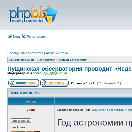
Вход
Регистрация
Сообщения без ответов
|
Активные темы
Список форумов
»
Астрономия
»
Общая астрономия
Пущинская обсерватория проводит «Неде
Модераторы:
Александр
,
Дядя Лёша
Страница
1
из
1
[ Сообщений: 2 ]
Версия для печати
Автор
Vitaliy
Заголовок сообщения:
Пущинская обсерватория пр
Год астрономии п
Site Admin