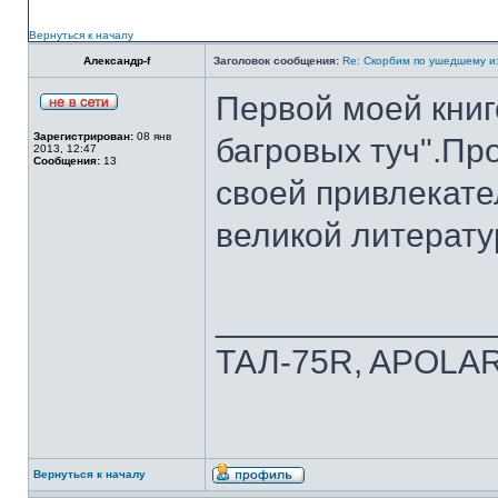
Вернуться к началу
Александр-f
Заголовок сообщения:
Re: Скорбим по ушедшему из
Первой моей книг
Зарегистрирован:
08 янв
багровых туч".Пр
2013, 12:47
Сообщения:
13
своей привлекате
великой литерату
______________
ТАЛ-75R, APOLAR
Вернуться к началу