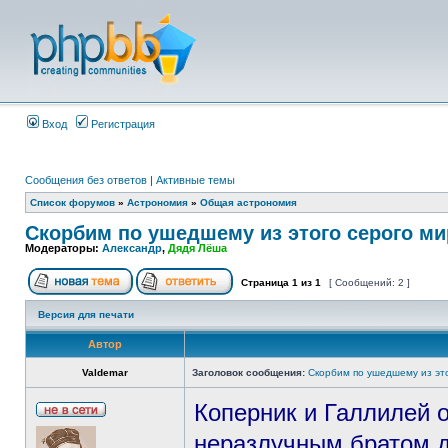
Вход
Регистрация
Сообщения без ответов
|
Активные темы
Список форумов
»
Астрономия
»
Общая астрономия
Скорбим по ушедшему из этого серого ми
Модераторы:
Александр
,
Дядя Лёша
Страница
1
из
1
[ Сообщений: 2 ]
Версия для печати
Автор
Valdemar
Заголовок сообщения:
Скорбим по ушедшему из эт
Коперник и Галлилей о
неразлучным братом 