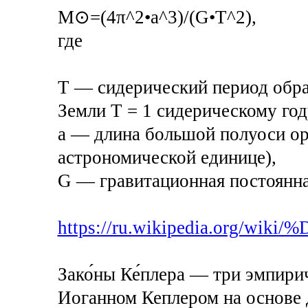
M⊙=(4π^2•a^3)/(G•T^2),
где
T — сидерический период обра
Земли T = 1 сидерическому год
a — длина большой полуоси ор
астрономической единице),
G — гравитационная постоянна
https://ru.wikipedia.org/wi
Зако́ны Ке́плера — три эмпир
Иоганном Кеплером на основе