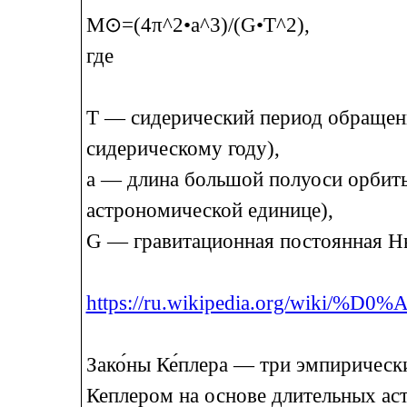
M⊙=(4π^2•a^3)/(G•T^2),
где
T — сидерический период обращени
сидерическому году),
a — длина большой полуоси орбиты
астрономической единице),
G — гравитационная постоянная Н
https://ru.wikipedia.org/wiki/%D
Зако́ны Ке́плера — три эмпиричес
Кеплером на основе длительных ас