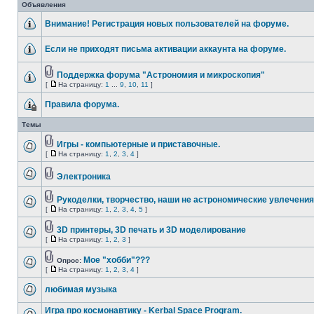
Объявления
Внимание! Регистрация новых пользователей на форуме.
Если не приходят письма активации аккаунта на форуме.
Поддержка форума "Астрономия и микроскопия"
[
На страницу:
1
...
9
,
10
,
11
]
Правила форума.
Темы
Игры - компьютерные и приставочные.
[
На страницу:
1
,
2
,
3
,
4
]
Электроника
Рукоделки, творчество, наши не астрономические увлечения
[
На страницу:
1
,
2
,
3
,
4
,
5
]
3D принтеры, 3D печать и 3D моделирование
[
На страницу:
1
,
2
,
3
]
Мое "хобби"???
Опрос:
[
На страницу:
1
,
2
,
3
,
4
]
любимая музыка
Игра про космонавтику - Kerbal Space Program.