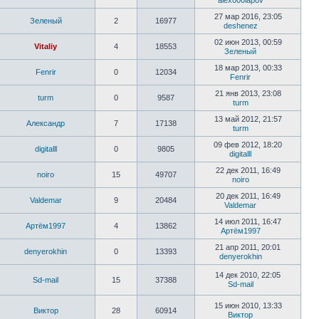
alex000lapov
27 мар 2016, 23:05
Зеленый
2
16977
deshenez
02 июн 2013, 00:59
Vitaliy
4
18553
Зеленый
18 мар 2013, 00:33
Fenrir
0
12034
Fenrir
21 янв 2013, 23:08
turm
0
9587
turm
13 май 2012, 21:57
Александр
7
17138
turm
09 фев 2012, 18:20
digitalll
0
9805
digitalll
22 дек 2011, 16:49
noiro
15
49707
noiro
20 дек 2011, 16:49
Valdemar
9
20484
Valdemar
14 июл 2011, 16:47
Артём1997
4
13862
Артём1997
21 апр 2011, 20:01
denyerokhin
0
13393
denyerokhin
14 дек 2010, 22:05
Sd-mail
15
37388
Sd-mail
15 июн 2010, 13:33
Виктор
28
60914
Виктор