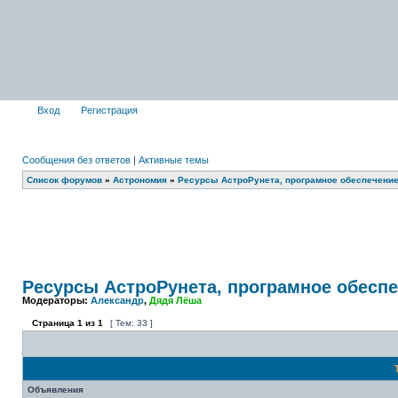
Вход
Регистрация
Сообщения без ответов
|
Активные темы
Список форумов
»
Астрономия
»
Ресурсы АстроРунета, програмное обеспечени
Ресурсы АстроРунета, програмное обесп
Модераторы:
Александр
,
Дядя Лёша
Страница
1
из
1
[ Тем: 33 ]
Объявления