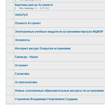
Картинка дня на Астронете
[
На страницу:
1
...
4
,
5
,
6
]
ЗаНаТуО
Планета Астронет
Электронные учебные модули по астрономии портала ФЦИОР
Элементы
Интернет-ресурс Открытая астрономия
Грани.ру - Наука
Астронет
Галактика
Астрогалактика
Новые электронные образовательные ресурсы по астрономии
Страничка Владимира Георгиевича Сурдина