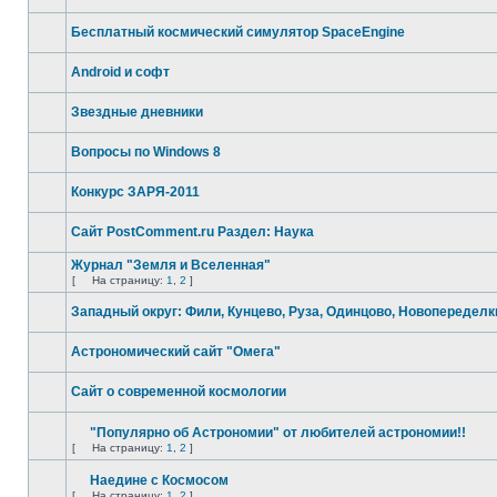
Бесплатный космический симулятор SpaceEngine
Android и софт
Звездные дневники
Вопросы по Windows 8
Конкурс ЗАРЯ-2011
Сайт PostComment.ru Раздел: Наука
Журнал "Земля и Вселенная"
[
На страницу:
1
,
2
]
Западный округ: Фили, Кунцево, Руза, Одинцово, Новопеределк
Астрономический сайт "Омега"
Сайт о современной космологии
"Популярно об Астрономии" от любителей астрономии!!
[
На страницу:
1
,
2
]
Наедине с Космосом
[
На страницу:
1
,
2
]