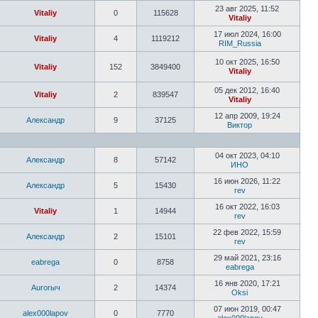
23 авг 2025, 11:52
Vitaliy
0
115628
Vitaliy
17 июл 2024, 16:00
Vitaliy
4
1119212
RIM_Russia
10 окт 2025, 16:50
Vitaliy
152
3849400
Vitaliy
05 дек 2012, 16:40
Vitaliy
2
839547
Vitaliy
12 апр 2009, 19:24
Александр
9
37125
Виктор
04 окт 2023, 04:10
Александр
8
57142
ИНО
16 июн 2026, 11:22
Александр
5
15430
rev
16 окт 2022, 16:03
Vitaliy
1
14944
rev
22 фев 2022, 15:59
Александр
2
15101
rev
29 май 2021, 23:16
eabrega
0
8758
eabrega
16 янв 2020, 17:21
Aurorыч
2
14374
Oksi
07 июн 2019, 00:47
alex000lapov
0
7770