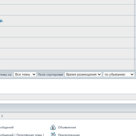
р.
темы за:
Поле сортировки
 1
ообщений
Объявление
общений [ Популярная тема ]
Прилепленная