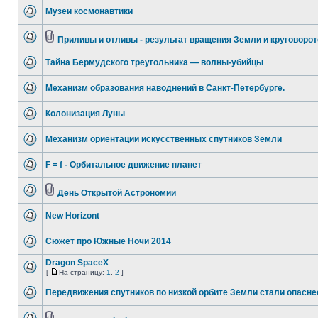
Музеи космонавтики
Приливы и отливы - результат вращения Земли и круговорот
Тайна Бермудского треугольника — волны-убийцы
Механизм образования наводнений в Санкт-Петербурге.
Колонизация Луны
М­еханизм ориентации искусств­енных спутников Земли
F = f - Орбитальное движение планет
День Открытой Астрономии
New Horizont
Сюжет про Южные Ночи 2014
Dragon SpaceX
[
На страницу:
1
,
2
]
Передвижения спутников по низкой орбите Земли стали опасне