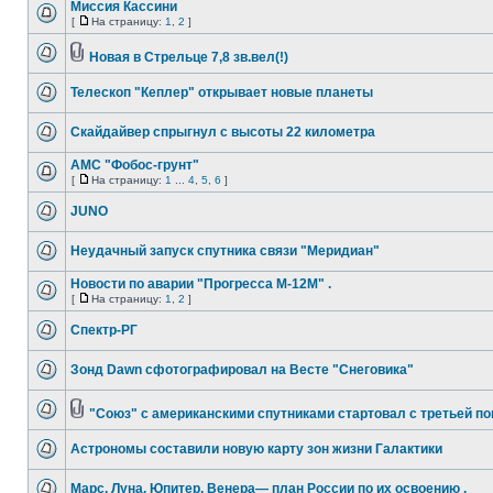
Миссия Кассини
[
На страницу:
1
,
2
]
Новая в Стрельце 7,8 зв.вел(!)
Телескоп "Кеплер" открывает новые планеты
Скайдайвер спрыгнул с высоты 22 километра
АМС "Фобос-грунт"
[
На страницу:
1
...
4
,
5
,
6
]
JUNO
Неудачный запуск спутника связи "Меридиан"
Новости по аварии "Прогресса М-12М" .
[
На страницу:
1
,
2
]
Спектр-РГ
Зонд Dawn сфотографировал на Весте "Снеговика"
"Союз" с американскими спутниками стартовал с третьей п
Астрономы составили новую карту зон жизни Галактики
Марс, Луна, Юпитер, Венера— план России по их освоению .