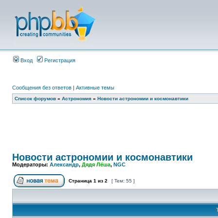
Вход
Регистрация
Сообщения без ответов
|
Активные темы
Список форумов
»
Астрономия
»
Новости астрономии и космонавтики
Новости астрономии и космонавтики
Модераторы:
Александр
,
Дядя Лёша
,
NGC
Страница
1
из
2
[ Тем: 55 ]