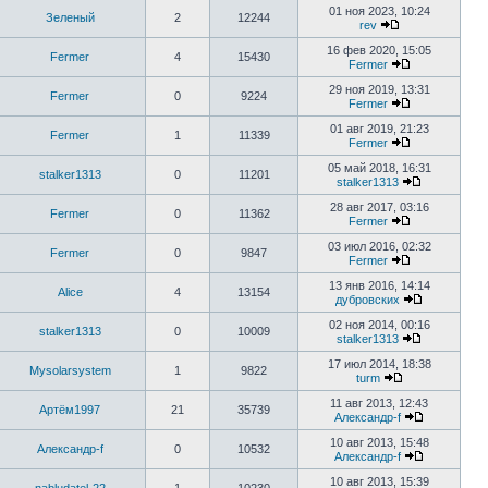
01 ноя 2023, 10:24
Зеленый
2
12244
rev
16 фев 2020, 15:05
Fermer
4
15430
Fermer
29 ноя 2019, 13:31
Fermer
0
9224
Fermer
01 авг 2019, 21:23
Fermer
1
11339
Fermer
05 май 2018, 16:31
stalker1313
0
11201
stalker1313
28 авг 2017, 03:16
Fermer
0
11362
Fermer
03 июл 2016, 02:32
Fermer
0
9847
Fermer
13 янв 2016, 14:14
Alice
4
13154
дубровских
02 ноя 2014, 00:16
stalker1313
0
10009
stalker1313
17 июл 2014, 18:38
Mysolarsystem
1
9822
turm
11 авг 2013, 12:43
Артём1997
21
35739
Александр-f
10 авг 2013, 15:48
Александр-f
0
10532
Александр-f
10 авг 2013, 15:39