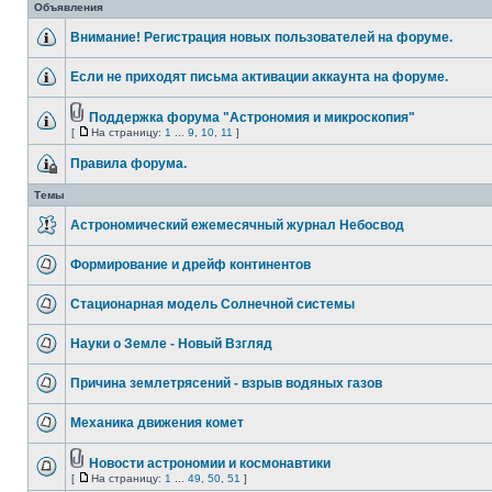
Объявления
Внимание! Регистрация новых пользователей на форуме.
Если не приходят письма активации аккаунта на форуме.
Поддержка форума "Астрономия и микроскопия"
[
На страницу:
1
...
9
,
10
,
11
]
Правила форума.
Темы
Астрономический ежемесячный журнал Небосвод
Формирование и дрейф континентов
Стационарная модель Солнечной системы
Науки о Земле - Новый Взгляд
Причина землетрясений - взрыв водяных газов
Механика движения комет
Новости астрономии и космонавтики
[
На страницу:
1
...
49
,
50
,
51
]