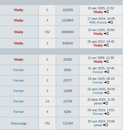
23 авг 2025, 11:52
Vitaliy
0
116229
Vitaliy
17 июл 2024, 16:00
Vitaliy
4
1119803
RIM_Russia
10 окт 2025, 16:50
Vitaliy
152
3850830
Vitaliy
05 дек 2012, 16:40
Vitaliy
2
839916
Vitaliy
11 окт 2008, 21:58
Vitaliy
0
33185
Vitaliy
31 авг 2025, 16:06
Fermer
7
8300
Fermer
18 авг 2025, 08:18
Fermer
2
23277
Fermer
15 июл 2025, 00:00
Fermer
2
11899
Fermer
20 фев 2025, 11:55
Fermer
13
21749
pimial
09 апр 2024, 13:51
Fermer
4
6286
Fermer
30 ноя 2023, 23:06
Александр
752
711294
pimial