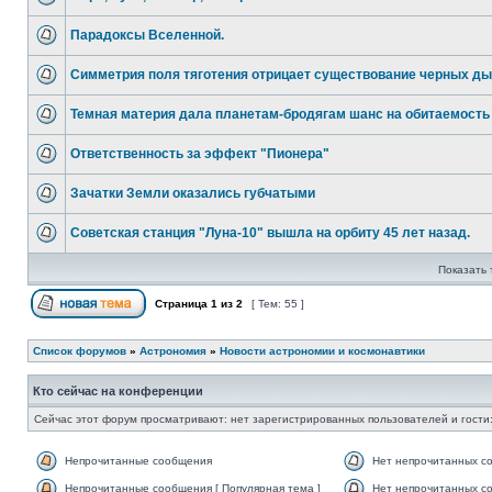
Парадоксы Вселенной.
Симметрия поля тяготения отрицает существование черных ды
Темная материя дала планетам-бродягам шанс на обитаемость
Ответственность за эффект "Пионера"
Зачатки Земли оказались губчатыми
Советская станция "Луна-10" вышла на орбиту 45 лет назад.
Показать 
Страница
1
из
2
[ Тем: 55 ]
Список форумов
»
Астрономия
»
Новости астрономии и космонавтики
Кто сейчас на конференции
Сейчас этот форум просматривают: нет зарегистрированных пользователей и гости:
Непрочитанные сообщения
Нет непрочитанных с
Непрочитанные сообщения [ Популярная тема ]
Нет непрочитанных со