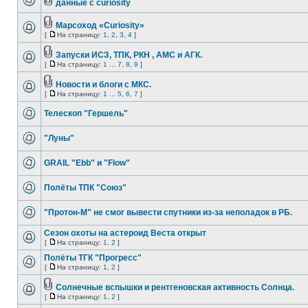
данные с curiosity
Марсоход «Curiosity»
[
На страницу:
1
,
2
,
3
,
4
]
Запуски ИСЗ, ТПК, РКН , АМС и АГК.
[
На страницу:
1
...
7
,
8
,
9
]
Новости и блоги с МКС.
[
На страницу:
1
...
5
,
6
,
7
]
Телескоп "Гершель"
"Луны"
GRAIL "Ebb" и "Flow"
Полёты ТПК "Союз"
"Протон-М" не смог вывести спутники из-за неполадок в РБ.
Сезон охоты на астероид Веста открыт
[
На страницу:
1
,
2
]
Полёты ТГК "Прогресс"
[
На страницу:
1
,
2
]
Солнечные вспышки и рентгеновская активность Солнца.
[
На страницу:
1
,
2
]