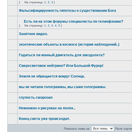
[
На страницу:
1
,
2
,
3
]
Фальсифицируемость гипотезы о существовании Бога
Есть ли на этом форумы специалисты по гелиофизике?
[
На страницу:
1
,
2
,
3
,
4
,
5
]
Занятное видео.
экзотические объекты в космосе (история наблюдений..)
Годиться ли ионный двигатель для звездолета?
Сверхсветовое нейтрино? Или Большой Фурор!
Земля не обращается вокруг Солнца.
мы не читаем голограммы, мы сами голограммы
глупость сморозил
Немножко о рисунках на полях..
Конец света уже происходит.
Показать темы за:
Поле сорти