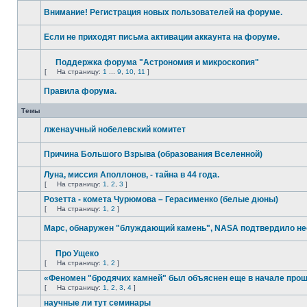
Внимание! Регистрация новых пользователей на форуме.
Если не приходят письма активации аккаунта на форуме.
Поддержка форума "Астрономия и микроскопия"
[
На страницу:
1
...
9
,
10
,
11
]
Правила форума.
Темы
лженаучный нобелевский комитет
Причина Большого Взрыва (образования Вселенной)
Луна, миссия Аполлонов, - тайна в 44 года.
[
На страницу:
1
,
2
,
3
]
Розетта - комета Чурюмова – Герасименко (белые дюны)
[
На страницу:
1
,
2
]
Марс, обнаружен "блуждающий камень", NASA подтвердило н
Про Ущеко
[
На страницу:
1
,
2
]
«Феномен "бродячих камней" был объяснен еще в начале про
[
На страницу:
1
,
2
,
3
,
4
]
научные ли тут семинары