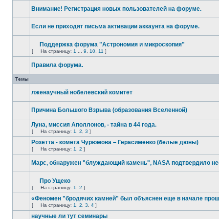
Внимание! Регистрация новых пользователей на форуме.
Если не приходят письма активации аккаунта на форуме.
Поддержка форума "Астрономия и микроскопия"
[
На страницу:
1
...
9
,
10
,
11
]
Правила форума.
Темы
лженаучный нобелевский комитет
Причина Большого Взрыва (образования Вселенной)
Луна, миссия Аполлонов, - тайна в 44 года.
[
На страницу:
1
,
2
,
3
]
Розетта - комета Чурюмова – Герасименко (белые дюны)
[
На страницу:
1
,
2
]
Марс, обнаружен "блуждающий камень", NASA подтвердило н
Про Ущеко
[
На страницу:
1
,
2
]
«Феномен "бродячих камней" был объяснен еще в начале про
[
На страницу:
1
,
2
,
3
,
4
]
научные ли тут семинары