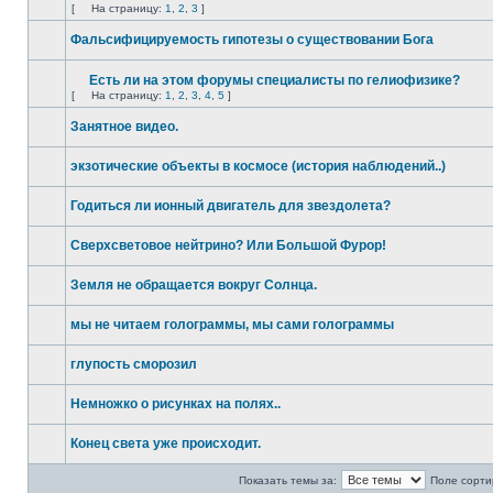
[
На страницу:
1
,
2
,
3
]
Фальсифицируемость гипотезы о существовании Бога
Есть ли на этом форумы специалисты по гелиофизике?
[
На страницу:
1
,
2
,
3
,
4
,
5
]
Занятное видео.
экзотические объекты в космосе (история наблюдений..)
Годиться ли ионный двигатель для звездолета?
Сверхсветовое нейтрино? Или Большой Фурор!
Земля не обращается вокруг Солнца.
мы не читаем голограммы, мы сами голограммы
глупость сморозил
Немножко о рисунках на полях..
Конец света уже происходит.
Показать темы за:
Поле сорти