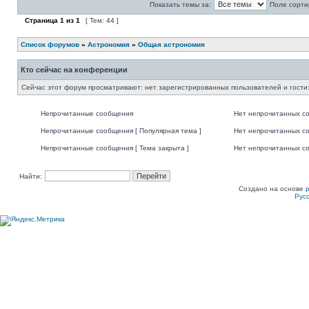
Показать темы за:
Поле сорти
Страница
1
из
1
[ Тем: 44 ]
Список форумов
»
Астрономия
»
Общая астрономия
Кто сейчас на конференции
Сейчас этот форум просматривают: нет зарегистрированных пользователей и гости:
Непрочитанные сообщения
Нет непрочитанных с
Непрочитанные сообщения [ Популярная тема ]
Нет непрочитанных со
Непрочитанные сообщения [ Тема закрыта ]
Нет непрочитанных со
Найти:
Создано на основе
Рус