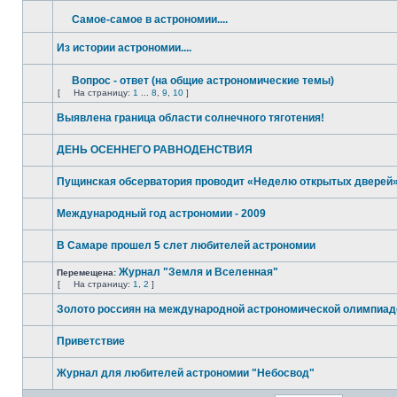
Самое-самое в астрономии....
Из истории астрономии....
Вопрос - ответ (на общие астрономические темы)
[
На страницу:
1
...
8
,
9
,
10
]
Выявлена граница области солнечного тяготения!
ДЕНЬ ОСЕННЕГО РАВНОДЕНСТВИЯ
Пущинская обсерватория проводит «Неделю открытых дверей»
Международный год астрономии - 2009
В Самаре прошел 5 слет любителей астрономии
Журнал "Земля и Вселенная"
Перемещена:
[
На страницу:
1
,
2
]
Золото россиян на международной астрономической олимпиад
Приветствие
Журнал для любителей астрономии "Небосвод"