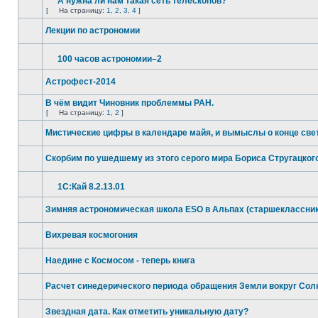
А нужна ли нам такая сеть телескопов?
[
На страницу:
1
,
2
,
3
,
4
]
Лекции по астрономии
100 часов астрономии–2
Астрофест-2014
В чём видит Чиновник проблеммы РАН.
[
На страницу:
1
,
2
]
Мистические цифры в календаре майя, и вымыслы о конце све
Скорбим по ушедшему из этого серого мира Бориса Стругацког
1С:Кай 8.2.13.01
Зимняя астрономическая школа ESO в Альпах (старшеклассни
Вихревая космогония
Наедине с Космосом - теперь книга
Расчет синедерического периода обращения Земли вокруг Сол
Звездная дата. Как отметить уникальную дату?