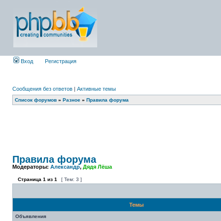
Вход
Регистрация
Сообщения без ответов
|
Активные темы
Список форумов
»
Разное
»
Правила форума
Правила форума
Модераторы:
Александр
,
Дядя Лёша
Страница
1
из
1
[ Тем: 3 ]
Темы
Объявления