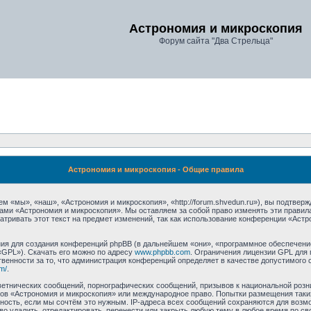
Астрономия и микроскопия
Форум сайта "Два Стрельца"
Астрономия и микроскопия - Общие правила
 «мы», «наш», «Астрономия и микроскопия», «http://forum.shvedun.ru»), вы подтвер
мами «Астрономия и микроскопия». Мы оставляем за собой право изменять эти правил
тривать этот текст на предмет изменений, так как использование конференции «Аст
я для создания конференций phpBB (в дальнейшем «они», «программное обеспечение
«GPL»). Скачать его можно по адресу
www.phpbb.com
. Ограничения лицензии GPL для 
венности за то, что администрация конференций определяет в качестве допустимого 
m/
.
етнических сообщений, порнографических сообщений, призывов к национальной розн
умов «Астрономия и микроскопия» или международное право. Попытки размещения та
тность, если мы сочтём это нужным. IP-адреса всех сообщений сохраняются для возмо
удалить, отредактировать, перенести или закрыть любую тему в любое время по сво