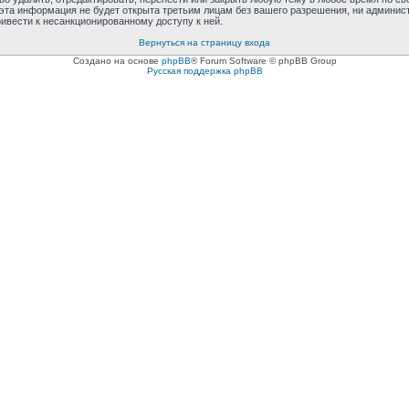
 эта информация не будет открыта третьим лицам без вашего разрешения, ни админис
ривести к несанкционированному доступу к ней.
Вернуться на страницу входа
Создано на основе
phpBB
® Forum Software © phpBB Group
Русская поддержка phpBB