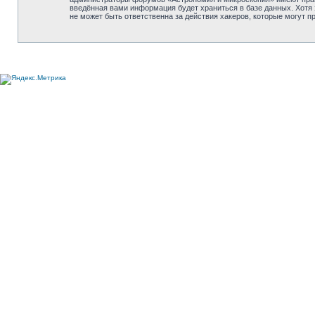
введённая вами информация будет храниться в базе данных. Хотя
не может быть ответственна за действия хакеров, которые могут п