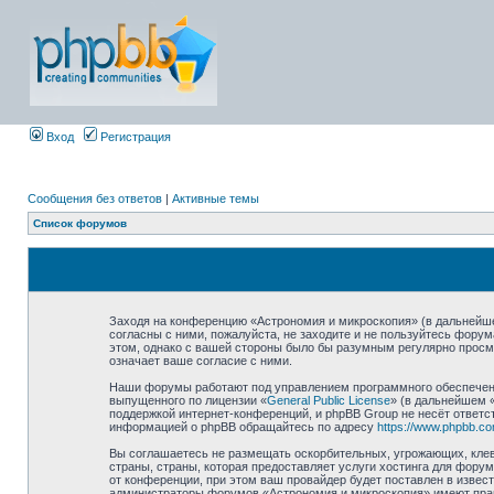
Вход
Регистрация
Сообщения без ответов
|
Активные темы
Список форумов
Заходя на конференцию «Астрономия и микроскопия» (в дальнейшем
согласны с ними, пожалуйста, не заходите и не пользуйтесь фору
этом, однако с вашей стороны было бы разумным регулярно просма
означает ваше согласие с ними.
Наши форумы работают под управлением программного обеспечени
выпущенного по лицензии «
General Public License
» (в дальнейшем 
поддержкой интернет-конференций, и phpBB Group не несёт ответст
информацией о phpBB обращайтесь по адресу
https://www.phpbb.co
Вы соглашаетесь не размещать оскорбительных, угрожающих, клев
страны, страны, которая предоставляет услуги хостинга для фор
от конференции, при этом ваш провайдер будет поставлен в извес
администраторы форумов «Астрономия и микроскопия» имеют право 