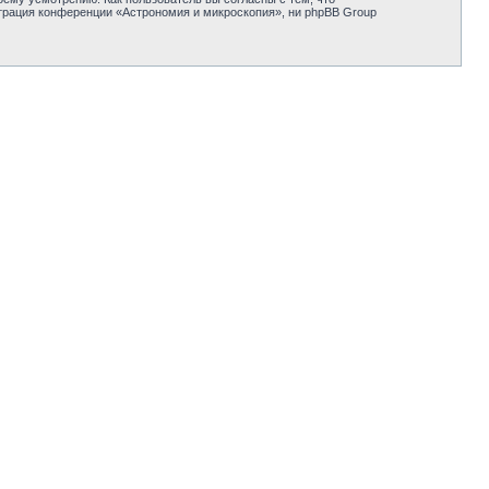
трация конференции «Астрономия и микроскопия», ни phpBB Group