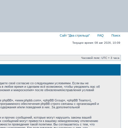
Сайт "Два стрельца"
FAQ
Поиск
Текущее время: 08 авг 2026, 10:09
Часовой пояс: UTC + 3 часа
ждаете своё согласие со следующими условиями. Если вы не
а в любое время и сделаем всё возможное, чтобы уведомить вас об
рономия и микроскопия» после обновления/исправления условий
 phpBB», «www.phpbb.com», «phpBB Group», «phpBB Teams»),
программного обеспечения phpBB строго связаны с организацией и
содержания и/или поведения в них. За дополнительной
и и прочих сообщений, которые могут нарушить законы вашей
ких сообщений могут привести к вашему немедленному отключению
жности проведения такой политики. Вы соглашаетесь с тем, что
ему усмотрению. Как пользователь вы согласны с тем, что