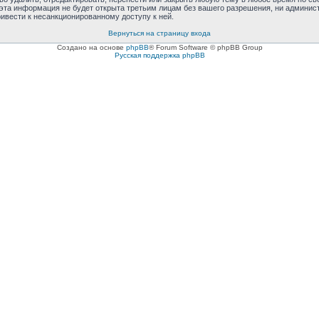
 эта информация не будет открыта третьим лицам без вашего разрешения, ни админис
ривести к несанкционированному доступу к ней.
Вернуться на страницу входа
Создано на основе
phpBB
® Forum Software © phpBB Group
Русская поддержка phpBB