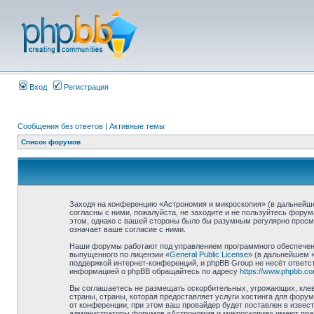
Вход
Регистрация
Сообщения без ответов
|
Активные темы
Список форумов
Заходя на конференцию «Астрономия и микроскопия» (в дальнейшем
согласны с ними, пожалуйста, не заходите и не пользуйтесь фору
этом, однако с вашей стороны было бы разумным регулярно просма
означает ваше согласие с ними.
Наши форумы работают под управлением программного обеспечени
выпущенного по лицензии «
General Public License
» (в дальнейшем 
поддержкой интернет-конференций, и phpBB Group не несёт ответст
информацией о phpBB обращайтесь по адресу
https://www.phpbb.co
Вы соглашаетесь не размещать оскорбительных, угрожающих, клев
страны, страны, которая предоставляет услуги хостинга для фор
от конференции, при этом ваш провайдер будет поставлен в извес
администраторы форумов «Астрономия и микроскопия» имеют право 