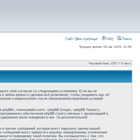
Сайт "Два стрельца"
FAQ
Поиск
Текущее время: 08 авг 2026, 12:08
Часовой пояс: UTC + 3 часа
ждаете своё согласие со следующими условиями. Если вы не
а в любое время и сделаем всё возможное, чтобы уведомить вас об
рономия и микроскопия» после обновления/исправления условий
 phpBB», «www.phpbb.com», «phpBB Group», «phpBB Teams»),
программного обеспечения phpBB строго связаны с организацией и
содержания и/или поведения в них. За дополнительной
и и прочих сообщений, которые могут нарушить законы вашей
ких сообщений могут привести к вашему немедленному отключению
жности проведения такой политики. Вы соглашаетесь с тем, что
ему усмотрению. Как пользователь вы согласны с тем, что