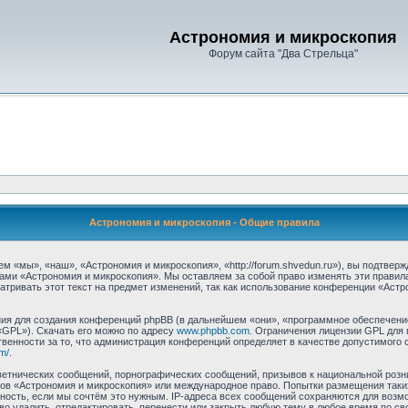
Астрономия и микроскопия
Форум сайта "Два Стрельца"
Астрономия и микроскопия - Общие правила
 «мы», «наш», «Астрономия и микроскопия», «http://forum.shvedun.ru»), вы подтвер
мами «Астрономия и микроскопия». Мы оставляем за собой право изменять эти правил
тривать этот текст на предмет изменений, так как использование конференции «Аст
я для создания конференций phpBB (в дальнейшем «они», «программное обеспечение
«GPL»). Скачать его можно по адресу
www.phpbb.com
. Ограничения лицензии GPL для 
венности за то, что администрация конференций определяет в качестве допустимого 
m/
.
етнических сообщений, порнографических сообщений, призывов к национальной розн
умов «Астрономия и микроскопия» или международное право. Попытки размещения та
тность, если мы сочтём это нужным. IP-адреса всех сообщений сохраняются для возмо
удалить, отредактировать, перенести или закрыть любую тему в любое время по сво