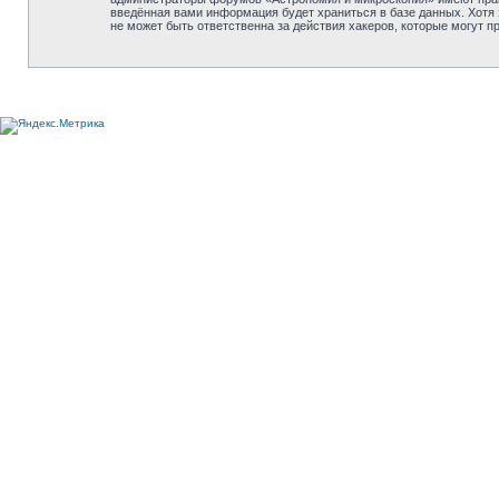
введённая вами информация будет храниться в базе данных. Хотя
не может быть ответственна за действия хакеров, которые могут п