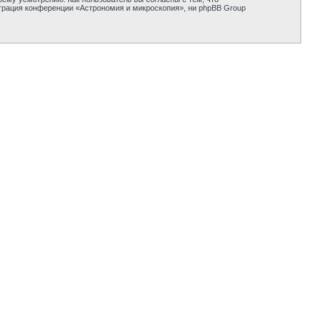
трация конференции «Астрономия и микроскопия», ни phpBB Group