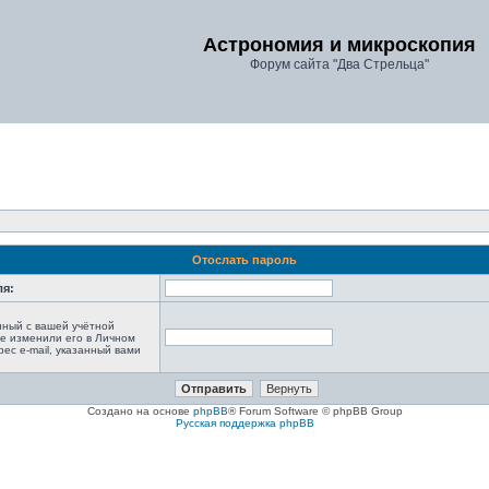
Астрономия и микроскопия
Форум сайта "Два Стрельца"
Отослать пароль
ля:
анный с вашей учётной
не изменили его в Личном
рес e-mail, указанный вами
Создано на основе
phpBB
® Forum Software © phpBB Group
Русская поддержка phpBB