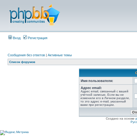
Вход
Регистрация
Сообщения без ответов
|
Активные темы
Список форумов
Имя пользователя:
Адрес email:
Адрес email, связанный с вашей
учётной записью. Если вы не
изменили его в Личном разделе,
то это адрес e-mail, указанный
вами при регистрации.
Создано на основе
Рус