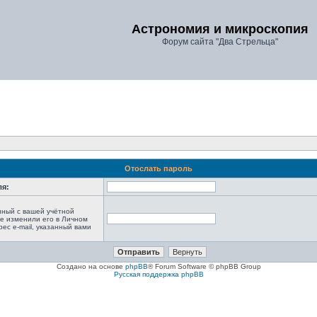
Астрономия и микроскопия
Форум сайта "Два Стрельца"
Отослать пароль
ля:
анный с вашей учётной
не изменили его в Личном
рес e-mail, указанный вами
Создано на основе
phpBB
® Forum Software © phpBB Group
Русская поддержка phpBB