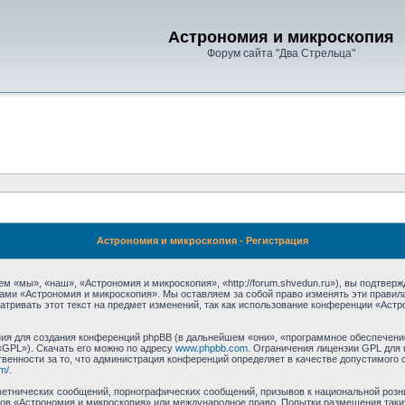
Астрономия и микроскопия
Форум сайта "Два Стрельца"
Астрономия и микроскопия - Регистрация
 «мы», «наш», «Астрономия и микроскопия», «http://forum.shvedun.ru»), вы подтвер
мами «Астрономия и микроскопия». Мы оставляем за собой право изменять эти правил
тривать этот текст на предмет изменений, так как использование конференции «Аст
я для создания конференций phpBB (в дальнейшем «они», «программное обеспечение
«GPL»). Скачать его можно по адресу
www.phpbb.com
. Ограничения лицензии GPL для 
венности за то, что администрация конференций определяет в качестве допустимого 
m/
.
етнических сообщений, порнографических сообщений, призывов к национальной розн
умов «Астрономия и микроскопия» или международное право. Попытки размещения та