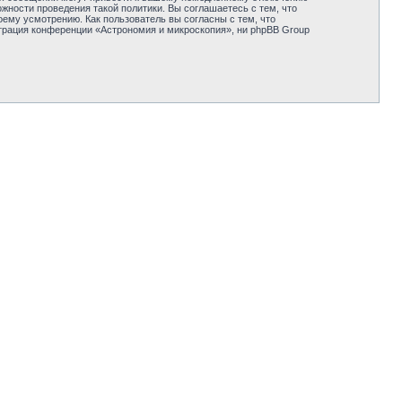
жности проведения такой политики. Вы соглашаетесь с тем, что
ему усмотрению. Как пользователь вы согласны с тем, что
трация конференции «Астрономия и микроскопия», ни phpBB Group