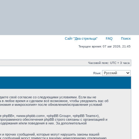
Сайт "Два стрельца"
FAQ
Поиск
Текущее время: 07 авг 2026, 21:45
Часовой пояс: UTC + 3 часа
Язык:
ждаете своё согласие со следующими условиями. Если вы не
а в любое время и сделаем всё возможное, чтобы уведомить вас об
рономия и микроскопия» после обновления/исправления условий
 phpBB», «www.phpbb.com», «phpBB Group», «phpBB Teams»),
программного обеспечения phpBB строго связаны с организацией и
содержания и/или поведения в них. За дополнительной
и и прочих сообщений, которые могут нарушить законы вашей
ких сообщений могут привести к вашему немедленному отключению