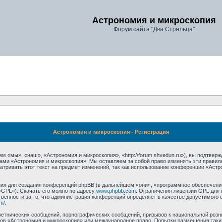
Астрономия и микроскопия
Форум сайта "Два Стрельца"
Астрономия и микроскопия - Регистрация
 «мы», «наш», «Астрономия и микроскопия», «http://forum.shvedun.ru»), вы подтвер
мами «Астрономия и микроскопия». Мы оставляем за собой право изменять эти правил
тривать этот текст на предмет изменений, так как использование конференции «Аст
я для создания конференций phpBB (в дальнейшем «они», «программное обеспечение
«GPL»). Скачать его можно по адресу
www.phpbb.com
. Ограничения лицензии GPL для 
венности за то, что администрация конференций определяет в качестве допустимого 
m/
.
етнических сообщений, порнографических сообщений, призывов к национальной розн
умов «Астрономия и микроскопия» или международное право. Попытки размещения та