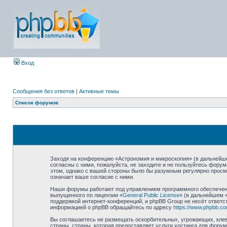
Вход
Сообщения без ответов
|
Активные темы
Список форумов
Заходя на конференцию «Астрономия и микроскопия» (в дальнейшем
согласны с ними, пожалуйста, не заходите и не пользуйтесь фору
этом, однако с вашей стороны было бы разумным регулярно просма
означает ваше согласие с ними.
Наши форумы работают под управлением программного обеспечени
выпущенного по лицензии «
General Public License
» (в дальнейшем 
поддержкой интернет-конференций, и phpBB Group не несёт ответст
информацией о phpBB обращайтесь по адресу
https://www.phpbb.co
Вы соглашаетесь не размещать оскорбительных, угрожающих, клев
страны, страны, которая предоставляет услуги хостинга для фор