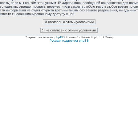
тность, если мы сочтём это нужным. IP-адреса всех сообщений сохраняются для возмо
удалить, отредактировать, перенести или закрыть любую тему в любое время по сво
 эта информация не будет открыта третьим лицам без вашего разрешения, ни админис
ривести к несанкционированному доступу к ней.
Создано на основе
phpBB
® Forum Software © phpBB Group
Русская поддержка phpBB