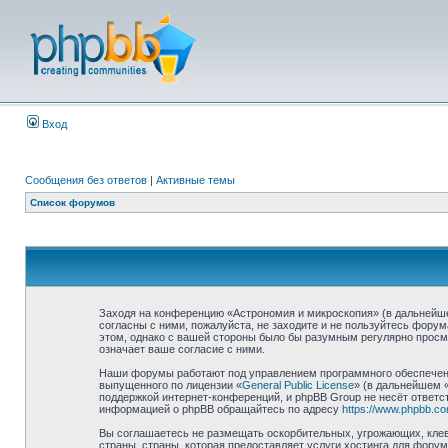
Вход
Сообщения без ответов
|
Активные темы
Список форумов
Заходя на конференцию «Астрономия и микроскопия» (в дальнейшем
согласны с ними, пожалуйста, не заходите и не пользуйтесь фору
этом, однако с вашей стороны было бы разумным регулярно просма
означает ваше согласие с ними.
Наши форумы работают под управлением программного обеспечени
выпущенного по лицензии «
General Public License
» (в дальнейшем 
поддержкой интернет-конференций, и phpBB Group не несёт ответст
информацией о phpBB обращайтесь по адресу
https://www.phpbb.co
Вы соглашаетесь не размещать оскорбительных, угрожающих, клев
страны, страны, которая предоставляет услуги хостинга для фор