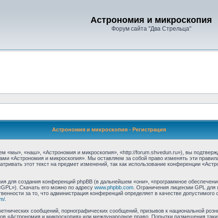
Астрономия и микроскопия
Форум сайта "Два Стрельца"
Астрономия и микроскопия - Регистрация
 «мы», «наш», «Астрономия и микроскопия», «http://forum.shvedun.ru»), вы подтвер
мами «Астрономия и микроскопия». Мы оставляем за собой право изменять эти правил
тривать этот текст на предмет изменений, так как использование конференции «Аст
я для создания конференций phpBB (в дальнейшем «они», «программное обеспечение
«GPL»). Скачать его можно по адресу
www.phpbb.com
. Ограничения лицензии GPL для 
венности за то, что администрация конференций определяет в качестве допустимого 
m/
.
етнических сообщений, порнографических сообщений, призывов к национальной розн
умов «Астрономия и микроскопия» или международное право. Попытки размещения та