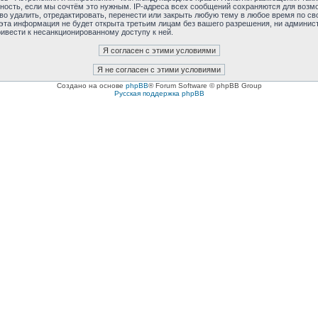
тность, если мы сочтём это нужным. IP-адреса всех сообщений сохраняются для возмо
удалить, отредактировать, перенести или закрыть любую тему в любое время по сво
 эта информация не будет открыта третьим лицам без вашего разрешения, ни админис
ривести к несанкционированному доступу к ней.
Создано на основе
phpBB
® Forum Software © phpBB Group
Русская поддержка phpBB