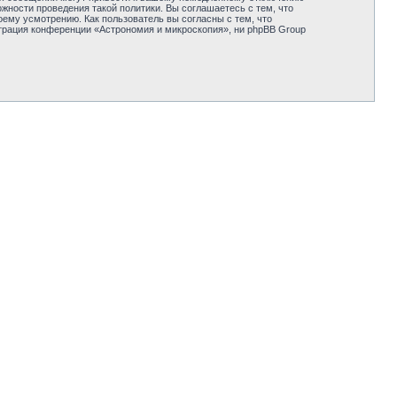
жности проведения такой политики. Вы соглашаетесь с тем, что
ему усмотрению. Как пользователь вы согласны с тем, что
трация конференции «Астрономия и микроскопия», ни phpBB Group