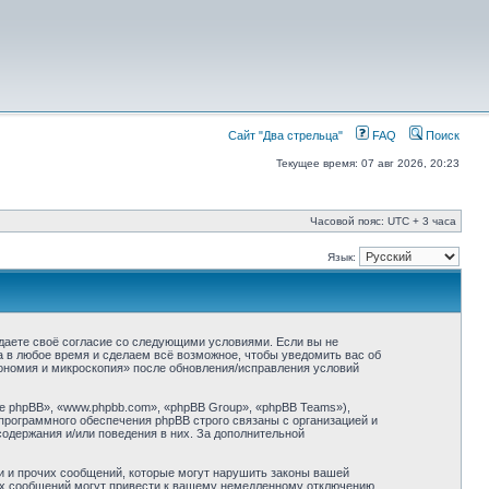
Сайт "Два стрельца"
FAQ
Поиск
Текущее время: 07 авг 2026, 20:23
Часовой пояс: UTC + 3 часа
Язык:
ждаете своё согласие со следующими условиями. Если вы не
а в любое время и сделаем всё возможное, чтобы уведомить вас об
рономия и микроскопия» после обновления/исправления условий
 phpBB», «www.phpbb.com», «phpBB Group», «phpBB Teams»),
программного обеспечения phpBB строго связаны с организацией и
содержания и/или поведения в них. За дополнительной
и и прочих сообщений, которые могут нарушить законы вашей
ких сообщений могут привести к вашему немедленному отключению