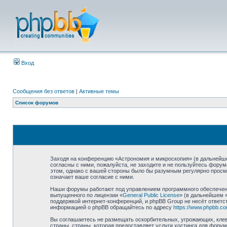
Вход
Сообщения без ответов
|
Активные темы
Список форумов
Заходя на конференцию «Астрономия и микроскопия» (в дальнейшем
согласны с ними, пожалуйста, не заходите и не пользуйтесь фору
этом, однако с вашей стороны было бы разумным регулярно просма
означает ваше согласие с ними.
Наши форумы работают под управлением программного обеспечени
выпущенного по лицензии «
General Public License
» (в дальнейшем 
поддержкой интернет-конференций, и phpBB Group не несёт ответст
информацией о phpBB обращайтесь по адресу
https://www.phpbb.co
Вы соглашаетесь не размещать оскорбительных, угрожающих, клев
страны, страны, которая предоставляет услуги хостинга для фор