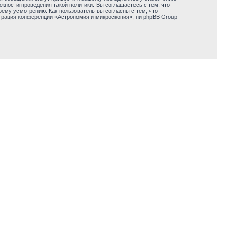
жности проведения такой политики. Вы соглашаетесь с тем, что
ему усмотрению. Как пользователь вы согласны с тем, что
трация конференции «Астрономия и микроскопия», ни phpBB Group