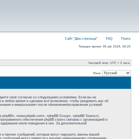
Сайт "Два стрельца"
FAQ
Поиск
Текущее время: 08 авг 2026, 08:20
Часовой пояс: UTC + 3 часа
Язык:
ждаете своё согласие со следующими условиями. Если вы не
а в любое время и сделаем всё возможное, чтобы уведомить вас об
рономия и микроскопия» после обновления/исправления условий
 phpBB», «www.phpbb.com», «phpBB Group», «phpBB Teams»),
программного обеспечения phpBB строго связаны с организацией и
содержания и/или поведения в них. За дополнительной
и и прочих сообщений, которые могут нарушить законы вашей
ких сообщений могут привести к вашему немедленному отключению