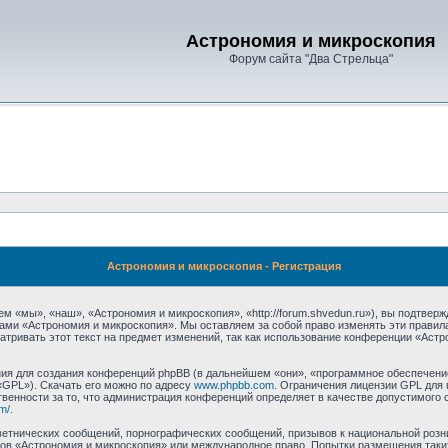
Астрономия и микроскопия
Форум сайта "Два Стрельца"
Астрономия и микроскопия - Регистрация
 «мы», «наш», «Астрономия и микроскопия», «http://forum.shvedun.ru»), вы подтвер
мами «Астрономия и микроскопия». Мы оставляем за собой право изменять эти правил
тривать этот текст на предмет изменений, так как использование конференции «Аст
я для создания конференций phpBB (в дальнейшем «они», «программное обеспечение
«GPL»). Скачать его можно по адресу
www.phpbb.com
. Ограничения лицензии GPL для 
венности за то, что администрация конференций определяет в качестве допустимого 
m/
.
етнических сообщений, порнографических сообщений, призывов к национальной розн
умов «Астрономия и микроскопия» или международное право. Попытки размещения та