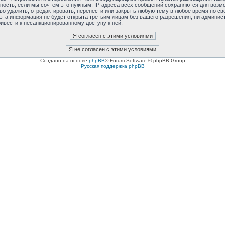
тность, если мы сочтём это нужным. IP-адреса всех сообщений сохраняются для возмо
удалить, отредактировать, перенести или закрыть любую тему в любое время по сво
 эта информация не будет открыта третьим лицам без вашего разрешения, ни админис
ривести к несанкционированному доступу к ней.
Создано на основе
phpBB
® Forum Software © phpBB Group
Русская поддержка phpBB