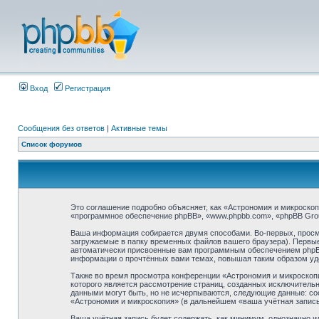
Вход
Регистрация
Сообщения без ответов
|
Активные темы
Список форумов
Это соглашение подробно объясняет, как «Астрономия и микроскопи
«программное обеспечение phpBB», «www.phpbb.com», «phpBB Gro
Ваша информация собирается двумя способами. Во-первых, просм
загружаемые в папку временных файлов вашего браузера). Первые 
автоматически присвоенные вам программным обеспечением phpBB.
информации о прочтённых вами темах, повышая таким образом уд
Также во время просмотра конференции «Астрономия и микроскопи
которого является рассмотрение страниц, созданных исключител
данными могут быть, но не исчерпываются, следующие данные: со
«Астрономия и микроскопия» (в дальнейшем «ваша учётная запись
Ваша учётная запись будет содержать, как минимум, однозначно 