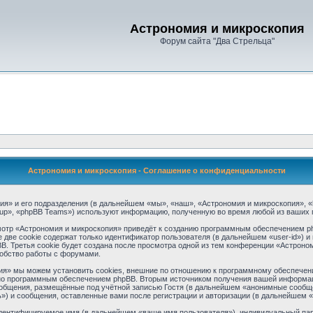
Астрономия и микроскопия
Форум сайта "Два Стрельца"
Астрономия и микроскопия - Соглашение о конфиденциальности
я» и его подразделения (в дальнейшем «мы», «наш», «Астрономия и микроскопия», «ht
up», «phpBB Teams») используют информацию, полученную во время любой из ваших 
отр «Астрономия и микроскопия» приведёт к созданию программным обеспечением ph
две cookie содержат только идентификатор пользователя (в дальнейшем «user-id») и 
 Третья cookie будет создана после просмотра одной из тем конференции «Астроном
обство работы с форумами.
я» мы можем установить cookies, внешние по отношению к программному обеспечению
ьно программным обеспечением phpBB. Вторым источником получения вашей информац
общения, размещённые под учётной записью Гостя (в дальнейшем «анонимные сообще
») и сообщения, оставленные вами после регистрации и авторизации (в дальнейшем 
идентифицируемое имя (в дальнейшем «ваше имя пользователя»), индивидуальный пар