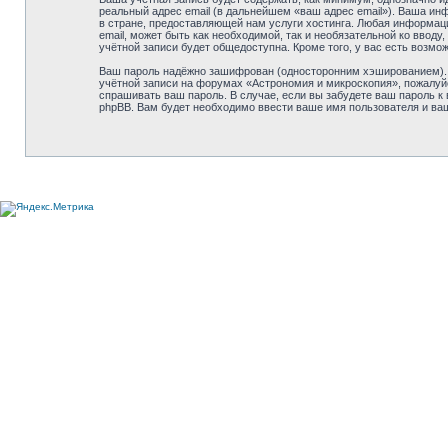
реальный адрес email (в дальнейшем «ваш адрес email»). Ваша и
в стране, предоставляющей нам услуги хостинга. Любая информац
email, может быть как необходимой, так и необязательной ко вво
учётной записи будет общедоступна. Кроме того, у вас есть возм
Ваш пароль надёжно зашифрован (односторонним хэшированием). О
учётной записи на форумах «Астрономия и микроскопия», пожалуйст
спрашивать ваш пароль. В случае, если вы забудете ваш пароль 
phpBB. Вам будет необходимо ввести ваше имя пользователя и ваш