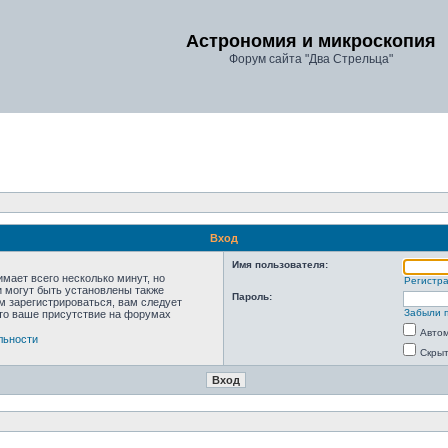
Астрономия и микроскопия
Форум сайта "Два Стрельца"
Вход
Имя пользователя:
мает всего несколько минут, но
Регистр
 могут быть установлены также
Пароль:
м зарегистрироваться, вам следует
Забыли 
что ваше присутствие на форумах
Автом
льности
Скрыт