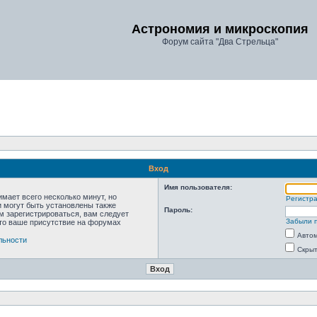
Астрономия и микроскопия
Форум сайта "Два Стрельца"
Вход
Имя пользователя:
мает всего несколько минут, но
Регистр
 могут быть установлены также
Пароль:
м зарегистрироваться, вам следует
Забыли 
что ваше присутствие на форумах
Автом
льности
Скрыт