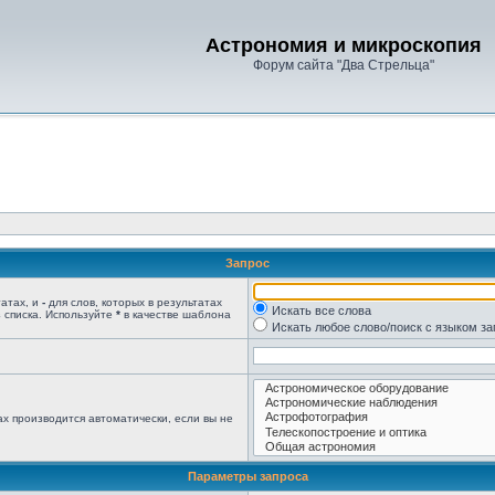
Астрономия и микроскопия
Форум сайта "Два Стрельца"
Запрос
татах, и
-
для слов, которых в результатах
Искать все слова
 списка. Используйте
*
в качестве шаблона
Искать любое слово/поиск с языком з
х производится автоматически, если вы не
Параметры запроса