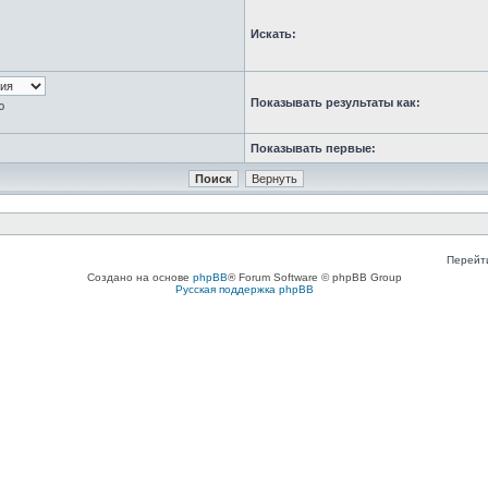
Искать:
Показывать результаты как:
ю
Показывать первые:
Перейт
Создано на основе
phpBB
® Forum Software © phpBB Group
Русская поддержка phpBB