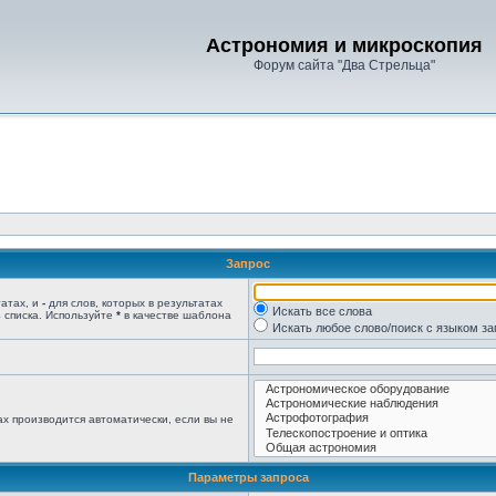
Астрономия и микроскопия
Форум сайта "Два Стрельца"
Запрос
татах, и
-
для слов, которых в результатах
Искать все слова
 списка. Используйте
*
в качестве шаблона
Искать любое слово/поиск с языком з
х производится автоматически, если вы не
Параметры запроса