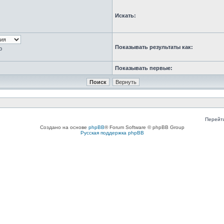
Искать:
Показывать результаты как:
ю
Показывать первые:
Перейт
Создано на основе
phpBB
® Forum Software © phpBB Group
Русская поддержка phpBB