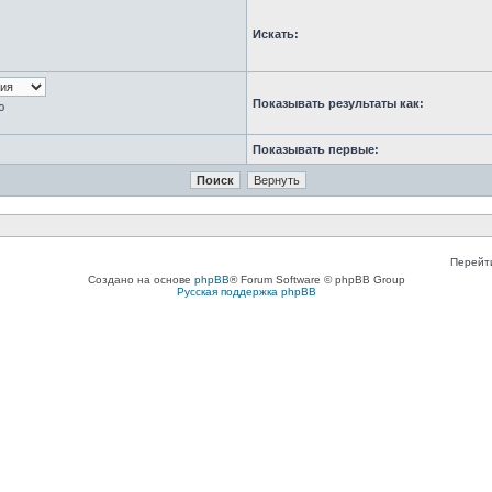
Искать:
Показывать результаты как:
ю
Показывать первые:
Перейт
Создано на основе
phpBB
® Forum Software © phpBB Group
Русская поддержка phpBB