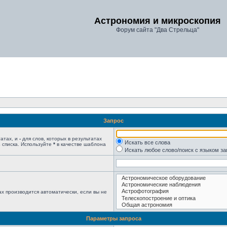
Астрономия и микроскопия
Форум сайта "Два Стрельца"
Запрос
татах, и
-
для слов, которых в результатах
Искать все слова
 списка. Используйте
*
в качестве шаблона
Искать любое слово/поиск с языком з
х производится автоматически, если вы не
Параметры запроса