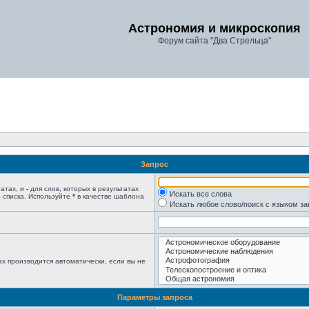
Астрономия и микроскопия
Форум сайта "Два Стрельца"
Запрос
татах, и
-
для слов, которых в результатах
Искать все слова
 списка. Используйте
*
в качестве шаблона
Искать любое слово/поиск с языком з
х производится автоматически, если вы не
Параметры запроса