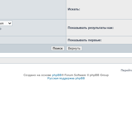
Искать:
Показывать результаты как:
ю
Показывать первые:
Перейт
Создано на основе
phpBB
® Forum Software © phpBB Group
Русская поддержка phpBB