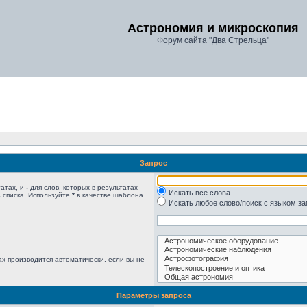
Астрономия и микроскопия
Форум сайта "Два Стрельца"
Запрос
татах, и
-
для слов, которых в результатах
Искать все слова
 списка. Используйте
*
в качестве шаблона
Искать любое слово/поиск с языком з
х производится автоматически, если вы не
Параметры запроса