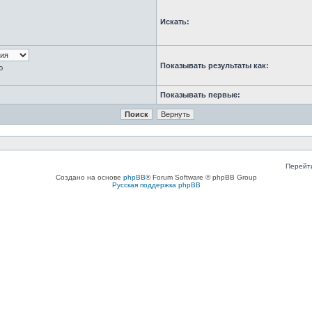
Искать:
Показывать результаты как:
ю
Показывать первые:
Перейт
Создано на основе
phpBB
® Forum Software © phpBB Group
Русская поддержка phpBB