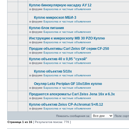
Куплю бинокулярную насадку АУ 12
в форуме
Барахолка и частные объявления
Куплю микроскоп МБИ-3
в форуме
Барахолка и частные объявления
Куплю блок питания
в форуме
Барахолка и частные объявления
Инструкцию к микроскопу MB 30 PZO Куплю
в форуме
Барахолка и частные объявления
Продам объективы Carl Zeiss GF серии CF-250
в форуме
Барахолка и частные объявления
Куплю объектив 40 х 0,95 "сухой"
в форуме
Барахолка и частные объявления
Куплю объектив 5/10х
в форуме
Барахолка и частные объявления
Окуляр Leitz Periplan GF 10x/18m куплю
в форуме
Барахолка и частные объявления
Продаются апохроматы Carl Zeiss Jena 16x и 6.3x
в форуме
Барахолка и частные объявления
Куплю объектив Zeiss CP-Achromat 5×/0.12
в форуме
Барахолка и частные объявления
Показать сообщения за:
Поле сорт
Страница
1
из
16
[ Результатов поиска: 776 ]