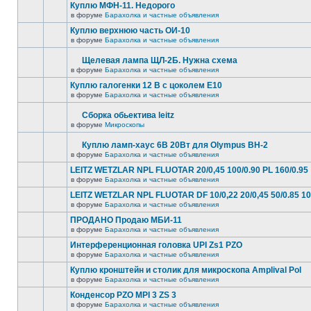
Куплю МФН-11. Недорого
в форуме
Барахолка и частные объявления
Куплю верхнюю часть ОИ-10
в форуме
Барахолка и частные объявления
Щелевая лампа ЩЛ-2Б. Нужна схема
в форуме
Барахолка и частные объявления
Куплю галогенки 12 В с цоколем Е10
в форуме
Барахолка и частные объявления
Сборка обьектива leitz
в форуме
Микроскопы
Куплю ламп-хаус 6В 20Вт для Olympus BH-2
в форуме
Барахолка и частные объявления
LEITZ WETZLAR NPL FLUOTAR 20/0,45 100/0.90 PL 160/0.95
в форуме
Барахолка и частные объявления
LEITZ WETZLAR NPL FLUOTAR DF 10/0,22 20/0,45 50/0.85 10
в форуме
Барахолка и частные объявления
ПРОДАНО Продаю МБИ-11
в форуме
Барахолка и частные объявления
Интерференционная головка UPI Zs1 PZO
в форуме
Барахолка и частные объявления
Куплю кронштейн и столик для микроскопа Amplival Pol
в форуме
Барахолка и частные объявления
Конденсор PZO MPI 3 ZS 3
в форуме
Барахолка и частные объявления