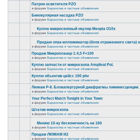
Патрон осветителя PZO
в форуме
Барахолка и частные объявления
Бинокулярная насадка PZO
в форуме
Барахолка и частные объявления
Куплю микроскопный окуляр Meopta O10x
в форуме
Барахолка и частные объявления
Продаю опак-иллюминатор (блок отраженного света) 
в форуме
Барахолка и частные объявления
Продам Микропланар 1:4,5 F=100
в форуме
Барахолка и частные объявления
Куплю запчасти от микроскопа Amplival Pol.
в форуме
Барахолка и частные объявления
Куплю объектив цейсс 100 phv
в форуме
Барахолка и частные объявления
Люмам Р-8. Блокапертурной диафрагмы лиминесценции.
в форуме
Барахолка и частные объявления
Your Perfect Match Tonight in Your Town
в форуме
Барахолка и частные объявления
Штатив микроскопа
в форуме
Барахолка и частные объявления
Меняю 10-ку бесконечность на 160
в форуме
Барахолка и частные объявления
Продам ЛЮМАМ И2
в форуме
Барахолка и частные объявления