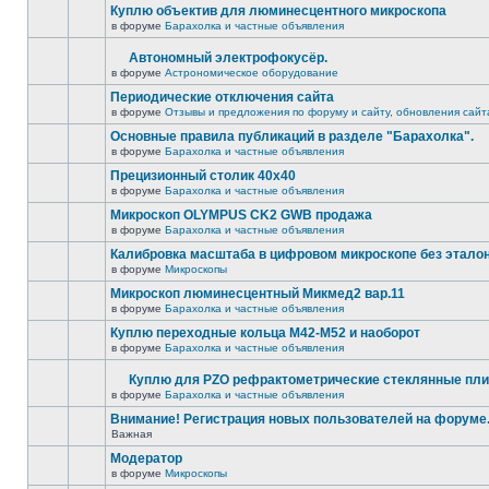
Куплю объектив для люминесцентного микроскопа
в форуме
Барахолка и частные объявления
Автономный электрофокусёр.
в форуме
Астрономическое оборудование
Периодические отключения сайта
в форуме
Отзывы и предложения по форуму и сайту, обновления сайт
Основные правила публикаций в разделе "Барахолка".
в форуме
Барахолка и частные объявления
Прецизионный столик 40х40
в форуме
Барахолка и частные объявления
Микроскоп OLYMPUS CK2 GWB продажа
в форуме
Барахолка и частные объявления
Калибровка масштаба в цифровом микроскопе без этало
в форуме
Микроскопы
Микроскоп люминесцентный Микмед2 вар.11
в форуме
Барахолка и частные объявления
Куплю переходные кольца М42-М52 и наоборот
в форуме
Барахолка и частные объявления
Куплю для PZO рефрактометрические стеклянные пли
в форуме
Барахолка и частные объявления
Внимание! Регистрация новых пользователей на форуме
Важная
Модератор
в форуме
Микроскопы