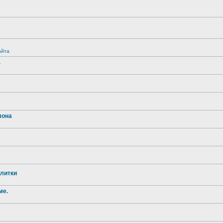
айта
.
лона
литки
ме.