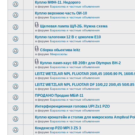
Куплю МФН-11. Недорого
в форуме
Барахолка и частные объявления
Куплю верхнюю часть ОИ-10
в форуме
Барахолка и частные объявления
Щелевая лампа ЩЛ-2Б. Нужна схема
в форуме
Барахолка и частные объявления
Куплю галогенки 12 В с цоколем Е10
в форуме
Барахолка и частные объявления
Сборка обьектива leitz
в форуме
Микроскопы
Куплю ламп-хаус 6В 20Вт для Olympus BH-2
в форуме
Барахолка и частные объявления
LEITZ WETZLAR NPL FLUOTAR 20/0,45 100/0.90 PL 160/0.
в форуме
Барахолка и частные объявления
LEITZ WETZLAR NPL FLUOTAR DF 10/0,22 20/0,45 50/0.85 
в форуме
Барахолка и частные объявления
ПРОДАНО Продаю МБИ-11
в форуме
Барахолка и частные объявления
Интерференционная головка UPI Zs1 PZO
в форуме
Барахолка и частные объявления
Куплю кронштейн и столик для микроскопа Amplival Po
в форуме
Барахолка и частные объявления
Конденсор PZO MPI 3 ZS 3
в форуме
Барахолка и частные объявления