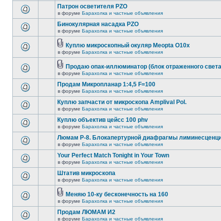
Патрон осветителя PZO
в форуме
Барахолка и частные объявления
Бинокулярная насадка PZO
в форуме
Барахолка и частные объявления
Куплю микроскопный окуляр Meopta O10x
в форуме
Барахолка и частные объявления
Продаю опак-иллюминатор (блок отраженного света
в форуме
Барахолка и частные объявления
Продам Микропланар 1:4,5 F=100
в форуме
Барахолка и частные объявления
Куплю запчасти от микроскопа Amplival Pol.
в форуме
Барахолка и частные объявления
Куплю объектив цейсс 100 phv
в форуме
Барахолка и частные объявления
Люмам Р-8. Блокапертурной диафрагмы лиминесценци
в форуме
Барахолка и частные объявления
Your Perfect Match Tonight in Your Town
в форуме
Барахолка и частные объявления
Штатив микроскопа
в форуме
Барахолка и частные объявления
Меняю 10-ку бесконечность на 160
в форуме
Барахолка и частные объявления
Продам ЛЮМАМ И2
в форуме
Барахолка и частные объявления