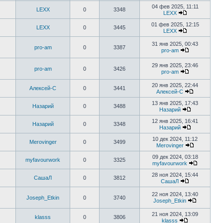
04 фев 2025, 11:11
LEXX
0
3348
LEXX
01 фев 2025, 12:15
LEXX
0
3445
LEXX
31 янв 2025, 00:43
pro-am
0
3387
pro-am
29 янв 2025, 23:46
pro-am
0
3426
pro-am
20 янв 2025, 22:44
Алексей-С
0
3441
Алексей-С
13 янв 2025, 17:43
Назарий
0
3488
Назарий
12 янв 2025, 16:41
Назарий
0
3348
Назарий
10 дек 2024, 11:12
Merovinger
0
3499
Merovinger
09 дек 2024, 03:18
myfavourwork
0
3325
myfavourwork
28 ноя 2024, 15:44
СашаЛ
0
3812
СашаЛ
22 ноя 2024, 13:40
Joseph_Etkin
0
3740
Joseph_Etkin
21 ноя 2024, 13:09
klasss
0
3806
klasss