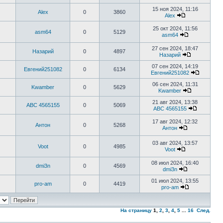
15 ноя 2024, 11:16
Alex
0
3860
Alex
25 окт 2024, 11:56
asm64
0
5129
asm64
27 сен 2024, 18:47
Назарий
0
4897
Назарий
07 сен 2024, 14:19
Евгений251082
0
6134
Евгений251082
06 сен 2024, 11:31
Kwamber
0
5629
Kwamber
21 авг 2024, 13:38
ABC 4565155
0
5069
ABC 4565155
17 авг 2024, 12:32
Антон
0
5268
Антон
03 авг 2024, 13:57
Voot
0
4985
Voot
08 июл 2024, 16:40
dmi3n
0
4569
dmi3n
01 июл 2024, 13:55
pro-am
0
4419
pro-am
На страницу
1
,
2
,
3
,
4
,
5
...
16
След.