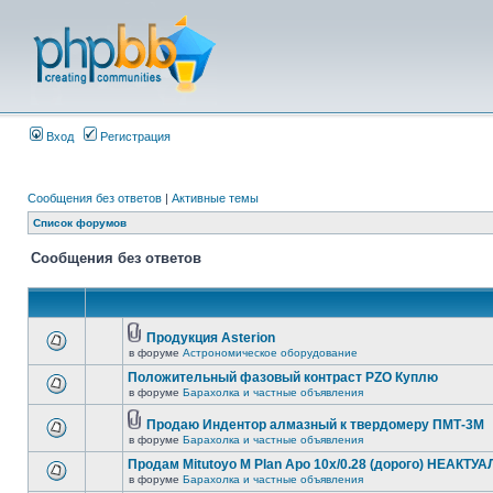
Вход
Регистрация
Сообщения без ответов
|
Активные темы
Список форумов
Сообщения без ответов
Продукция Asterion
в форуме
Астрономическое оборудование
Положительный фазовый контраст PZO Куплю
в форуме
Барахолка и частные объявления
Продаю Индентор алмазный к твердомеру ПМТ-3М
в форуме
Барахолка и частные объявления
Продам Mitutoyo M Plan Apo 10x/0.28 (дорого) НЕАКТУ
в форуме
Барахолка и частные объявления