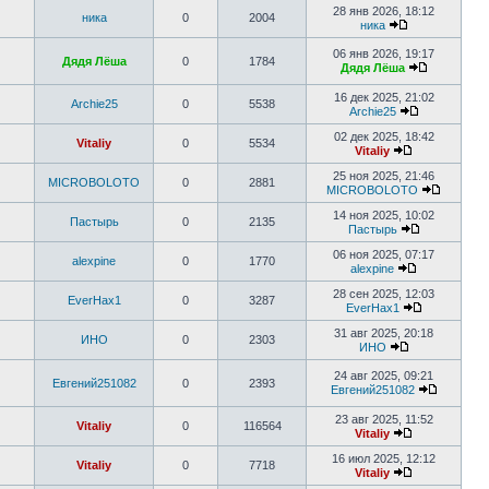
28 янв 2026, 18:12
ника
0
2004
ника
06 янв 2026, 19:17
Дядя Лёша
0
1784
Дядя Лёша
16 дек 2025, 21:02
Archie25
0
5538
Archie25
02 дек 2025, 18:42
Vitaliy
0
5534
Vitaliy
25 ноя 2025, 21:46
MICROBOLOTO
0
2881
MICROBOLOTO
14 ноя 2025, 10:02
Пастырь
0
2135
Пастырь
06 ноя 2025, 07:17
alexpine
0
1770
alexpine
28 сен 2025, 12:03
EverHax1
0
3287
EverHax1
31 авг 2025, 20:18
ИНО
0
2303
ИНО
24 авг 2025, 09:21
Евгений251082
0
2393
Евгений251082
23 авг 2025, 11:52
Vitaliy
0
116564
Vitaliy
16 июл 2025, 12:12
Vitaliy
0
7718
Vitaliy