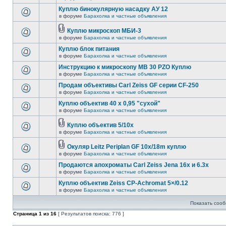
Куплю бинокулярную насадку АУ 12
в форуме
Барахолка и частные объявления
Куплю микроскоп МБИ-3
в форуме
Барахолка и частные объявления
Куплю блок питания
в форуме
Барахолка и частные объявления
Инструкцию к микроскопу MB 30 PZO Куплю
в форуме
Барахолка и частные объявления
Продам объективы Carl Zeiss GF серии CF-250
в форуме
Барахолка и частные объявления
Куплю объектив 40 х 0,95 "сухой"
в форуме
Барахолка и частные объявления
Куплю объектив 5/10х
в форуме
Барахолка и частные объявления
Окуляр Leitz Periplan GF 10x/18m куплю
в форуме
Барахолка и частные объявления
Продаются апохроматы Carl Zeiss Jena 16x и 6.3x
в форуме
Барахолка и частные объявления
Куплю объектив Zeiss CP-Achromat 5×/0.12
в форуме
Барахолка и частные объявления
Показать сооб
Страница
1
из
16
[ Результатов поиска: 776 ]