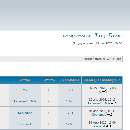
Сайт "Два стрельца"
FAQ
Поиск
Текущее время: 08 авг 2026, 20:20
Часовой пояс: UTC + 3 часа
Автор
Ответы
Просмотры
Последнее сообщение
16 июн 2026, 12:03
rev
0
1667
rev
12 апр 2026, 19:11
Евгений251082
0
1876
Евгений251082
20 мар 2026, 09:44
Septembo
0
1721
Septembo
18 мар 2026, 11:06
Parzival
0
1718
Parzival