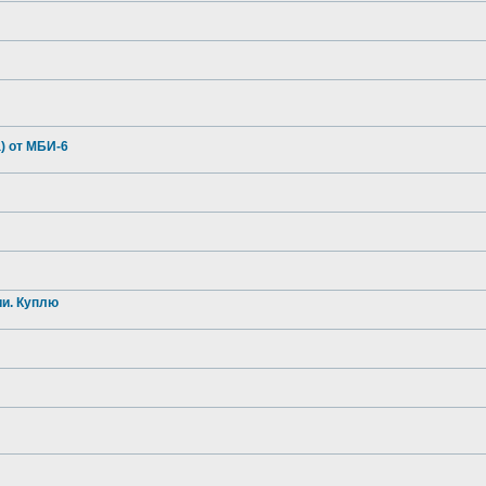
) от МБИ-6
и. Куплю