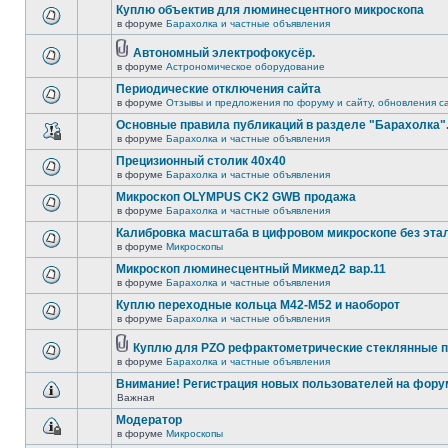
Куплю объектив для люминесцентного микроскопа
в форуме
Барахолка и частные объявления
Автономный электрофокусёр.
в форуме
Астрономическое оборудование
Периодические отключения сайта
в форуме
Отзывы и предложения по форуму и сайту, обновления с
Основные правила публикаций в разделе "Барахолка"
в форуме
Барахолка и частные объявления
Прецизионный столик 40х40
в форуме
Барахолка и частные объявления
Микроскоп OLYMPUS CK2 GWB продажа
в форуме
Барахолка и частные объявления
Калибровка масштаба в цифровом микроскопе без эта
в форуме
Микроскопы
Микроскоп люминесцентный Микмед2 вар.11
в форуме
Барахолка и частные объявления
Куплю переходные кольца М42-М52 и наоборот
в форуме
Барахолка и частные объявления
Куплю для PZO рефрактометрические стеклянные п
в форуме
Барахолка и частные объявления
Внимание! Регистрация новых пользователей на фору
Важная
Модератор
в форуме
Микроскопы