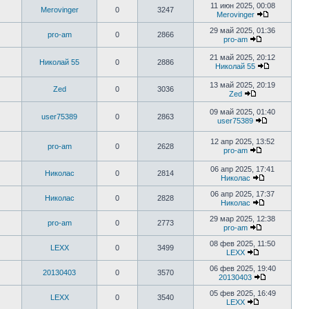
11 июн 2025, 00:08
Merovinger
0
3247
Merovinger
29 май 2025, 01:36
pro-am
0
2866
pro-am
21 май 2025, 20:12
Николай 55
0
2886
Николай 55
13 май 2025, 20:19
Zed
0
3036
Zed
09 май 2025, 01:40
user75389
0
2863
user75389
12 апр 2025, 13:52
pro-am
0
2628
pro-am
06 апр 2025, 17:41
Николас
0
2814
Николас
06 апр 2025, 17:37
Николас
0
2828
Николас
29 мар 2025, 12:38
pro-am
0
2773
pro-am
08 фев 2025, 11:50
LEXX
0
3499
LEXX
06 фев 2025, 19:40
20130403
0
3570
20130403
05 фев 2025, 16:49
LEXX
0
3540
LEXX