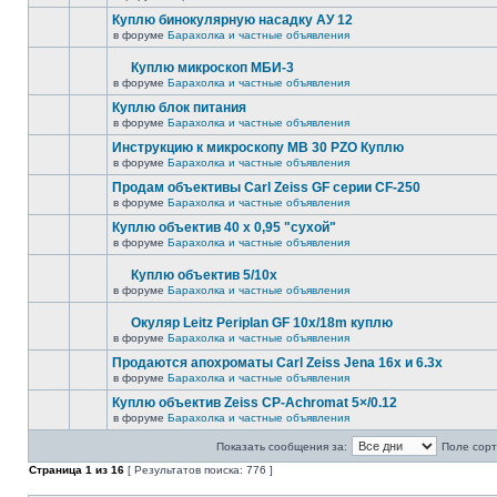
Куплю бинокулярную насадку АУ 12
в форуме
Барахолка и частные объявления
Куплю микроскоп МБИ-3
в форуме
Барахолка и частные объявления
Куплю блок питания
в форуме
Барахолка и частные объявления
Инструкцию к микроскопу MB 30 PZO Куплю
в форуме
Барахолка и частные объявления
Продам объективы Carl Zeiss GF серии CF-250
в форуме
Барахолка и частные объявления
Куплю объектив 40 х 0,95 "сухой"
в форуме
Барахолка и частные объявления
Куплю объектив 5/10х
в форуме
Барахолка и частные объявления
Окуляр Leitz Periplan GF 10x/18m куплю
в форуме
Барахолка и частные объявления
Продаются апохроматы Carl Zeiss Jena 16x и 6.3x
в форуме
Барахолка и частные объявления
Куплю объектив Zeiss CP-Achromat 5×/0.12
в форуме
Барахолка и частные объявления
Показать сообщения за:
Поле сорт
Страница
1
из
16
[ Результатов поиска: 776 ]