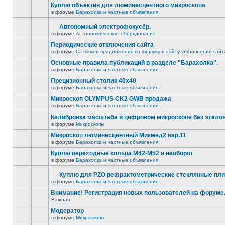
Куплю объектив для люминесцентного микроскопа
в форуме
Барахолка и частные объявления
Автономный электрофокусёр.
в форуме
Астрономическое оборудование
Периодические отключения сайта
в форуме
Отзывы и предложения по форуму и сайту, обновления сайт
Основные правила публикаций в разделе "Барахолка".
в форуме
Барахолка и частные объявления
Прецизионный столик 40х40
в форуме
Барахолка и частные объявления
Микроскоп OLYMPUS CK2 GWB продажа
в форуме
Барахолка и частные объявления
Калибровка масштаба в цифровом микроскопе без этало
в форуме
Микроскопы
Микроскоп люминесцентный Микмед2 вар.11
в форуме
Барахолка и частные объявления
Куплю переходные кольца М42-М52 и наоборот
в форуме
Барахолка и частные объявления
Куплю для PZO рефрактометрические стеклянные пли
в форуме
Барахолка и частные объявления
Внимание! Регистрация новых пользователей на форуме
Важная
Модератор
в форуме
Микроскопы