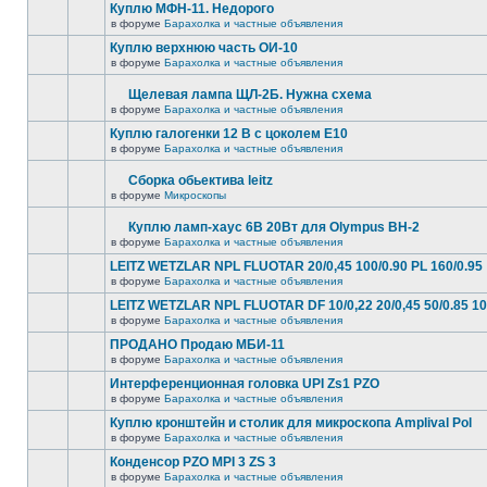
Куплю МФН-11. Недорого
в форуме
Барахолка и частные объявления
Куплю верхнюю часть ОИ-10
в форуме
Барахолка и частные объявления
Щелевая лампа ЩЛ-2Б. Нужна схема
в форуме
Барахолка и частные объявления
Куплю галогенки 12 В с цоколем Е10
в форуме
Барахолка и частные объявления
Сборка обьектива leitz
в форуме
Микроскопы
Куплю ламп-хаус 6В 20Вт для Olympus BH-2
в форуме
Барахолка и частные объявления
LEITZ WETZLAR NPL FLUOTAR 20/0,45 100/0.90 PL 160/0.95
в форуме
Барахолка и частные объявления
LEITZ WETZLAR NPL FLUOTAR DF 10/0,22 20/0,45 50/0.85 10
в форуме
Барахолка и частные объявления
ПРОДАНО Продаю МБИ-11
в форуме
Барахолка и частные объявления
Интерференционная головка UPI Zs1 PZO
в форуме
Барахолка и частные объявления
Куплю кронштейн и столик для микроскопа Amplival Pol
в форуме
Барахолка и частные объявления
Конденсор PZO MPI 3 ZS 3
в форуме
Барахолка и частные объявления