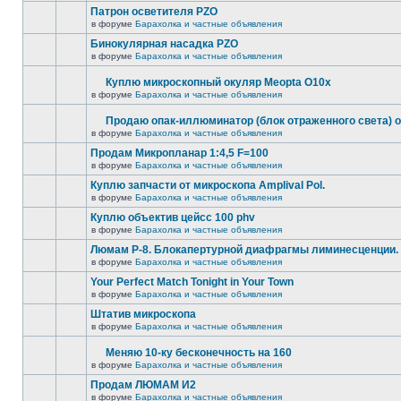
Патрон осветителя PZO
в форуме
Барахолка и частные объявления
Бинокулярная насадка PZO
в форуме
Барахолка и частные объявления
Куплю микроскопный окуляр Meopta O10x
в форуме
Барахолка и частные объявления
Продаю опак-иллюминатор (блок отраженного света) 
в форуме
Барахолка и частные объявления
Продам Микропланар 1:4,5 F=100
в форуме
Барахолка и частные объявления
Куплю запчасти от микроскопа Amplival Pol.
в форуме
Барахолка и частные объявления
Куплю объектив цейсс 100 phv
в форуме
Барахолка и частные объявления
Люмам Р-8. Блокапертурной диафрагмы лиминесценции.
в форуме
Барахолка и частные объявления
Your Perfect Match Tonight in Your Town
в форуме
Барахолка и частные объявления
Штатив микроскопа
в форуме
Барахолка и частные объявления
Меняю 10-ку бесконечность на 160
в форуме
Барахолка и частные объявления
Продам ЛЮМАМ И2
в форуме
Барахолка и частные объявления