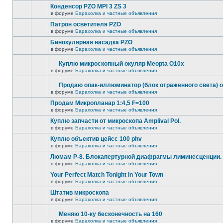
Конденсор PZO MPI 3 ZS 3
в форуме
Барахолка и частные объявления
Патрон осветителя PZO
в форуме
Барахолка и частные объявления
Бинокулярная насадка PZO
в форуме
Барахолка и частные объявления
Куплю микроскопный окуляр Meopta O10x
в форуме
Барахолка и частные объявления
Продаю опак-иллюминатор (блок отраженного света) 
в форуме
Барахолка и частные объявления
Продам Микропланар 1:4,5 F=100
в форуме
Барахолка и частные объявления
Куплю запчасти от микроскопа Amplival Pol.
в форуме
Барахолка и частные объявления
Куплю объектив цейсс 100 phv
в форуме
Барахолка и частные объявления
Люмам Р-8. Блокапертурной диафрагмы лиминесценции.
в форуме
Барахолка и частные объявления
Your Perfect Match Tonight in Your Town
в форуме
Барахолка и частные объявления
Штатив микроскопа
в форуме
Барахолка и частные объявления
Меняю 10-ку бесконечность на 160
в форуме
Барахолка и частные объявления