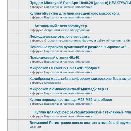
Продам Mitutoyo M Plan Apo 10x/0.28 (дорого) НЕАКТУАЛ
в форуме
Барахолка и частные объявления
Куплю объектив для люминесцентного микроскопа
в форуме
Барахолка и частные объявления
Автономный электрофокусёр.
в форуме
Астрономическое оборудование
Периодические отключения сайта
в форуме
Отзывы и предложения по форуму и сайту, обновления сайт
Основные правила публикаций в разделе "Барахолка".
в форуме
Барахолка и частные объявления
Прецизионный столик 40х40
в форуме
Барахолка и частные объявления
Микроскоп OLYMPUS CK2 GWB продажа
в форуме
Барахолка и частные объявления
Калибровка масштаба в цифровом микроскопе без этало
в форуме
Микроскопы
Микроскоп люминесцентный Микмед2 вар.11
в форуме
Барахолка и частные объявления
Куплю переходные кольца М42-М52 и наоборот
в форуме
Барахолка и частные объявления
Куплю для PZO рефрактометрические стеклянные пли
в форуме
Барахолка и частные объявления
Внимание! Регистрация новых пользователей на форуме
Важная