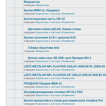
Модератор
в форуме
Микроскопы
Куплю МФН-11. Недорого
в форуме
Барахолка и частные объявления
Куплю верхнюю часть ОИ-10
в форуме
Барахолка и частные объявления
Щелевая лампа ЩЛ-2Б. Нужна схема
в форуме
Барахолка и частные объявления
Куплю галогенки 12 В с цоколем Е10
в форуме
Барахолка и частные объявления
Сборка обьектива leitz
в форуме
Микроскопы
Куплю ламп-хаус 6В 20Вт для Olympus BH-2
в форуме
Барахолка и частные объявления
LEITZ WETZLAR NPL FLUOTAR 20/0,45 100/0.90 PL 160/0.95
в форуме
Барахолка и частные объявления
LEITZ WETZLAR NPL FLUOTAR DF 10/0,22 20/0,45 50/0.85 10
в форуме
Барахолка и частные объявления
ПРОДАНО Продаю МБИ-11
в форуме
Барахолка и частные объявления
Интерференционная головка UPI Zs1 PZO
в форуме
Барахолка и частные объявления
Куплю кронштейн и столик для микроскопа Amplival Pol
в форуме
Барахолка и частные объявления