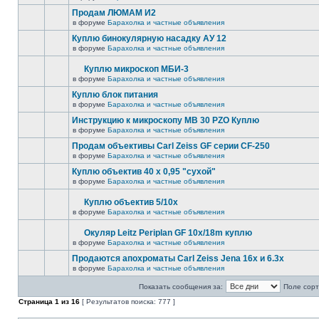
Продам ЛЮМАМ И2
в форуме
Барахолка и частные объявления
Куплю бинокулярную насадку АУ 12
в форуме
Барахолка и частные объявления
Куплю микроскоп МБИ-3
в форуме
Барахолка и частные объявления
Куплю блок питания
в форуме
Барахолка и частные объявления
Инструкцию к микроскопу MB 30 PZO Куплю
в форуме
Барахолка и частные объявления
Продам объективы Carl Zeiss GF серии CF-250
в форуме
Барахолка и частные объявления
Куплю объектив 40 х 0,95 "сухой"
в форуме
Барахолка и частные объявления
Куплю объектив 5/10х
в форуме
Барахолка и частные объявления
Окуляр Leitz Periplan GF 10x/18m куплю
в форуме
Барахолка и частные объявления
Продаются апохроматы Carl Zeiss Jena 16x и 6.3x
в форуме
Барахолка и частные объявления
Показать сообщения за:
Поле сорт
Страница
1
из
16
[ Результатов поиска: 777 ]