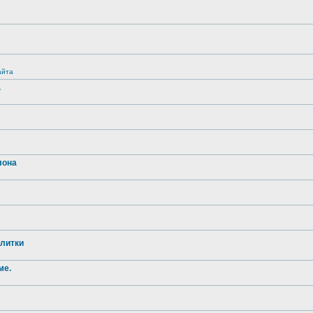
айта
.
лона
литки
ме.