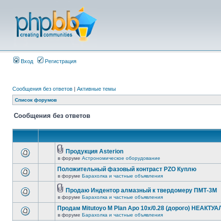
Вход
Регистрация
Сообщения без ответов
|
Активные темы
Список форумов
Сообщения без ответов
Продукция Asterion
в форуме
Астрономическое оборудование
Положительный фазовый контраст PZO Куплю
в форуме
Барахолка и частные объявления
Продаю Индентор алмазный к твердомеру ПМТ-3М
в форуме
Барахолка и частные объявления
Продам Mitutoyo M Plan Apo 10x/0.28 (дорого) НЕАКТУ
в форуме
Барахолка и частные объявления