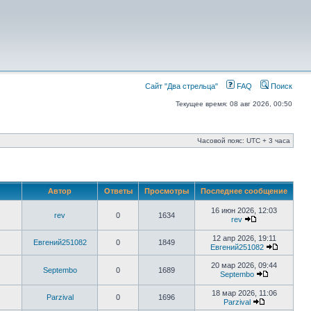
Сайт "Два стрельца"
FAQ
Поиск
Текущее время: 08 авг 2026, 00:50
Часовой пояс: UTC + 3 часа
Автор
Ответы
Просмотры
Последнее сообщение
16 июн 2026, 12:03
rev
0
1634
rev
12 апр 2026, 19:11
Евгений251082
0
1849
Евгений251082
20 мар 2026, 09:44
Septembo
0
1689
Septembo
18 мар 2026, 11:06
Parzival
0
1696
Parzival