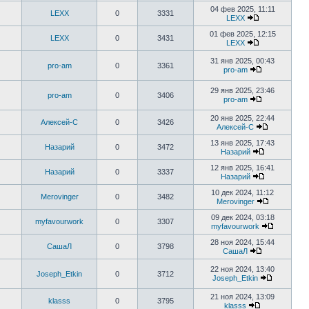
04 фев 2025, 11:11
LEXX
0
3331
LEXX
01 фев 2025, 12:15
LEXX
0
3431
LEXX
31 янв 2025, 00:43
pro-am
0
3361
pro-am
29 янв 2025, 23:46
pro-am
0
3406
pro-am
20 янв 2025, 22:44
Алексей-С
0
3426
Алексей-С
13 янв 2025, 17:43
Назарий
0
3472
Назарий
12 янв 2025, 16:41
Назарий
0
3337
Назарий
10 дек 2024, 11:12
Merovinger
0
3482
Merovinger
09 дек 2024, 03:18
myfavourwork
0
3307
myfavourwork
28 ноя 2024, 15:44
СашаЛ
0
3798
СашаЛ
22 ноя 2024, 13:40
Joseph_Etkin
0
3712
Joseph_Etkin
21 ноя 2024, 13:09
klasss
0
3795
klasss