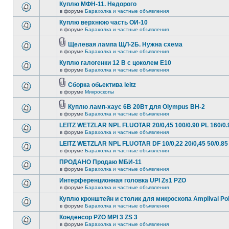
Куплю МФН-11. Недорого
в форуме
Барахолка и частные объявления
Куплю верхнюю часть ОИ-10
в форуме
Барахолка и частные объявления
Щелевая лампа ЩЛ-2Б. Нужна схема
в форуме
Барахолка и частные объявления
Куплю галогенки 12 В с цоколем Е10
в форуме
Барахолка и частные объявления
Сборка обьектива leitz
в форуме
Микроскопы
Куплю ламп-хаус 6В 20Вт для Olympus BH-2
в форуме
Барахолка и частные объявления
LEITZ WETZLAR NPL FLUOTAR 20/0,45 100/0.90 PL 160/0.
в форуме
Барахолка и частные объявления
LEITZ WETZLAR NPL FLUOTAR DF 10/0,22 20/0,45 50/0.85 
в форуме
Барахолка и частные объявления
ПРОДАНО Продаю МБИ-11
в форуме
Барахолка и частные объявления
Интерференционная головка UPI Zs1 PZO
в форуме
Барахолка и частные объявления
Куплю кронштейн и столик для микроскопа Amplival Po
в форуме
Барахолка и частные объявления
Конденсор PZO MPI 3 ZS 3
в форуме
Барахолка и частные объявления