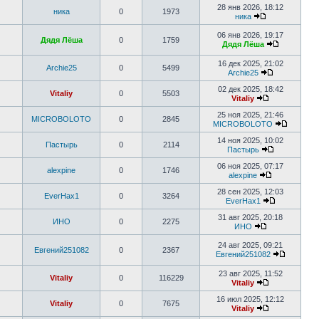
28 янв 2026, 18:12
ника
0
1973
ника
06 янв 2026, 19:17
Дядя Лёша
0
1759
Дядя Лёша
16 дек 2025, 21:02
Archie25
0
5499
Archie25
02 дек 2025, 18:42
Vitaliy
0
5503
Vitaliy
25 ноя 2025, 21:46
MICROBOLOTO
0
2845
MICROBOLOTO
14 ноя 2025, 10:02
Пастырь
0
2114
Пастырь
06 ноя 2025, 07:17
alexpine
0
1746
alexpine
28 сен 2025, 12:03
EverHax1
0
3264
EverHax1
31 авг 2025, 20:18
ИНО
0
2275
ИНО
24 авг 2025, 09:21
Евгений251082
0
2367
Евгений251082
23 авг 2025, 11:52
Vitaliy
0
116229
Vitaliy
16 июл 2025, 12:12
Vitaliy
0
7675
Vitaliy