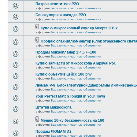
Патрон осветителя PZO
в форуме
Барахолка и частные объявления
Бинокулярная насадка PZO
в форуме
Барахолка и частные объявления
Куплю микроскопный окуляр Meopta O10x
в форуме
Барахолка и частные объявления
Продаю опак-иллюминатор (блок отраженного света
в форуме
Барахолка и частные объявления
Продам Микропланар 1:4,5 F=100
в форуме
Барахолка и частные объявления
Куплю запчасти от микроскопа Amplival Pol.
в форуме
Барахолка и частные объявления
Куплю объектив цейсс 100 phv
в форуме
Барахолка и частные объявления
Люмам Р-8. Блокапертурной диафрагмы лиминесценци
в форуме
Барахолка и частные объявления
Your Perfect Match Tonight in Your Town
в форуме
Барахолка и частные объявления
Штатив микроскопа
в форуме
Барахолка и частные объявления
Меняю 10-ку бесконечность на 160
в форуме
Барахолка и частные объявления
Продам ЛЮМАМ И2
в форуме
Барахолка и частные объявления