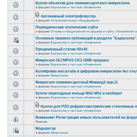
Куплю объектив для люминесцентного микроскопа
в форуме
Барахолка и частные объявления
Автономный электрофокусёр.
в форуме
Астрономическое оборудование
Периодические отключения сайта
в форуме
Отзывы и предложения по форуму и сайту, обновления с
Основные правила публикаций в разделе "Барахолка"
в форуме
Барахолка и частные объявления
Прецизионный столик 40х40
в форуме
Барахолка и частные объявления
Микроскоп OLYMPUS CK2 GWB продажа
в форуме
Барахолка и частные объявления
Калибровка масштаба в цифровом микроскопе без эта
в форуме
Микроскопы
Микроскоп люминесцентный Микмед2 вар.11
в форуме
Барахолка и частные объявления
Куплю переходные кольца М42-М52 и наоборот
в форуме
Барахолка и частные объявления
Куплю для PZO рефрактометрические стеклянные п
в форуме
Барахолка и частные объявления
Внимание! Регистрация новых пользователей на фору
Важная
Модератор
в форуме
Микроскопы