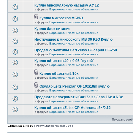
Куплю бинокулярную насадку АУ 12
в форуме
Барахолка и частные объявления
Куплю микроскоп МБИ-3
в форуме
Барахолка и частные объявления
Куплю блок питания
в форуме
Барахолка и частные объявления
Инструкцию к микроскопу MB 30 PZO Куплю
в форуме
Барахолка и частные объявления
Продам объективы Carl Zeiss GF серии CF-250
в форуме
Барахолка и частные объявления
Куплю объектив 40 х 0,95 "сухой"
в форуме
Барахолка и частные объявления
Куплю объектив 5/10х
в форуме
Барахолка и частные объявления
Окуляр Leitz Periplan GF 10x/18m куплю
в форуме
Барахолка и частные объявления
Продаются апохроматы Carl Zeiss Jena 16x и 6.3x
в форуме
Барахолка и частные объявления
Куплю объектив Zeiss CP-Achromat 5×/0.12
в форуме
Барахолка и частные объявления
Показать сооб
Страница
1
из
16
[ Результатов поиска: 776 ]