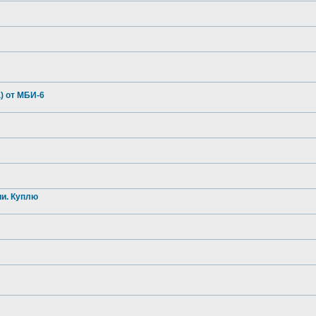
) от МБИ-6
и. Куплю