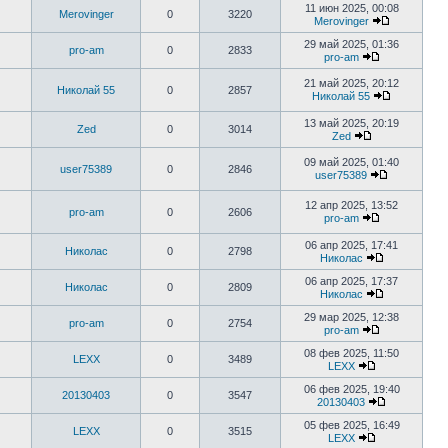
11 июн 2025, 00:08
Merovinger
0
3220
Merovinger
29 май 2025, 01:36
pro-am
0
2833
pro-am
21 май 2025, 20:12
Николай 55
0
2857
Николай 55
13 май 2025, 20:19
Zed
0
3014
Zed
09 май 2025, 01:40
user75389
0
2846
user75389
12 апр 2025, 13:52
pro-am
0
2606
pro-am
06 апр 2025, 17:41
Николас
0
2798
Николас
06 апр 2025, 17:37
Николас
0
2809
Николас
29 мар 2025, 12:38
pro-am
0
2754
pro-am
08 фев 2025, 11:50
LEXX
0
3489
LEXX
06 фев 2025, 19:40
20130403
0
3547
20130403
05 фев 2025, 16:49
LEXX
0
3515
LEXX