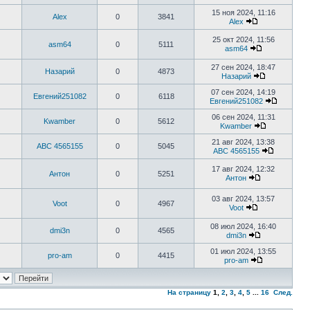
15 ноя 2024, 11:16
Alex
0
3841
Alex
25 окт 2024, 11:56
asm64
0
5111
asm64
27 сен 2024, 18:47
Назарий
0
4873
Назарий
07 сен 2024, 14:19
Евгений251082
0
6118
Евгений251082
06 сен 2024, 11:31
Kwamber
0
5612
Kwamber
21 авг 2024, 13:38
ABC 4565155
0
5045
ABC 4565155
17 авг 2024, 12:32
Антон
0
5251
Антон
03 авг 2024, 13:57
Voot
0
4967
Voot
08 июл 2024, 16:40
dmi3n
0
4565
dmi3n
01 июл 2024, 13:55
pro-am
0
4415
pro-am
На страницу
1
,
2
,
3
,
4
,
5
...
16
След.