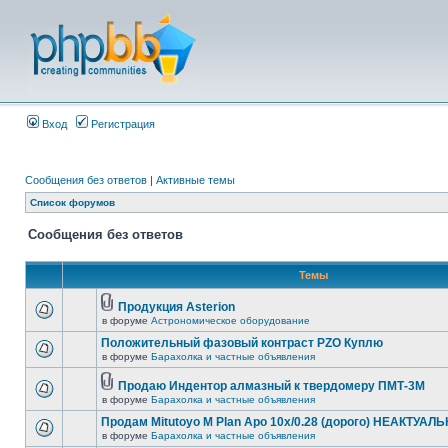
Вход
Регистрация
Сообщения без ответов
|
Активные темы
Список форумов
Сообщения без ответов
Темы
Продукция Asterion
в форуме
Астрономическое оборудование
Положительный фазовый контраст PZO Куплю
в форуме
Барахолка и частные объявления
Продаю Индентор алмазный к твердомеру ПМТ-3М
в форуме
Барахолка и частные объявления
Продам Mitutoyo M Plan Apo 10x/0.28 (дорого) НЕАКТУАЛ
в форуме
Барахолка и частные объявления