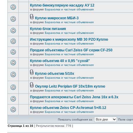
Куплю бинокулярную насадку АУ 12
в форуме
Барахолка и частные объявления
Куплю микроскоп МБИ-3
в форуме
Барахолка и частные объявления
Куплю блок питания
в форуме
Барахолка и частные объявления
Инструкцию к микроскопу MB 30 PZO Куплю
в форуме
Барахолка и частные объявления
Продам объективы Carl Zeiss GF серии CF-250
в форуме
Барахолка и частные объявления
Куплю объектив 40 х 0,95 "сухой"
в форуме
Барахолка и частные объявления
Куплю объектив 5/10х
в форуме
Барахолка и частные объявления
Окуляр Leitz Periplan GF 10x/18m куплю
в форуме
Барахолка и частные объявления
Продаются апохроматы Carl Zeiss Jena 16x и 6.3x
в форуме
Барахолка и частные объявления
Куплю объектив Zeiss CP-Achromat 5×/0.12
в форуме
Барахолка и частные объявления
Показать сообщения за:
Поле сорт
Страница
1
из
16
[ Результатов поиска: 776 ]