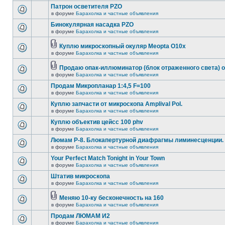
Патрон осветителя PZO
в форуме
Барахолка и частные объявления
Бинокулярная насадка PZO
в форуме
Барахолка и частные объявления
Куплю микроскопный окуляр Meopta O10x
в форуме
Барахолка и частные объявления
Продаю опак-иллюминатор (блок отраженного света) 
в форуме
Барахолка и частные объявления
Продам Микропланар 1:4,5 F=100
в форуме
Барахолка и частные объявления
Куплю запчасти от микроскопа Amplival Pol.
в форуме
Барахолка и частные объявления
Куплю объектив цейсс 100 phv
в форуме
Барахолка и частные объявления
Люмам Р-8. Блокапертурной диафрагмы лиминесценции.
в форуме
Барахолка и частные объявления
Your Perfect Match Tonight in Your Town
в форуме
Барахолка и частные объявления
Штатив микроскопа
в форуме
Барахолка и частные объявления
Меняю 10-ку бесконечность на 160
в форуме
Барахолка и частные объявления
Продам ЛЮМАМ И2
в форуме
Барахолка и частные объявления