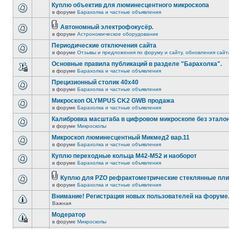
Куплю объектив для люминесцентного микроскопа
в форуме
Барахолка и частные объявления
Автономный электрофокусёр.
в форуме
Астрономическое оборудование
Периодические отключения сайта
в форуме
Отзывы и предложения по форуму и сайту, обновления сайт
Основные правила публикаций в разделе "Барахолка".
в форуме
Барахолка и частные объявления
Прецизионный столик 40х40
в форуме
Барахолка и частные объявления
Микроскоп OLYMPUS CK2 GWB продажа
в форуме
Барахолка и частные объявления
Калибровка масштаба в цифровом микроскопе без этало
в форуме
Микроскопы
Микроскоп люминесцентный Микмед2 вар.11
в форуме
Барахолка и частные объявления
Куплю переходные кольца М42-М52 и наоборот
в форуме
Барахолка и частные объявления
Куплю для PZO рефрактометрические стеклянные пли
в форуме
Барахолка и частные объявления
Внимание! Регистрация новых пользователей на форуме
Важная
Модератор
в форуме
Микроскопы