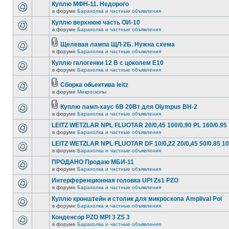
Куплю МФН-11. Недорого
в форуме
Барахолка и частные объявления
Куплю верхнюю часть ОИ-10
в форуме
Барахолка и частные объявления
Щелевая лампа ЩЛ-2Б. Нужна схема
в форуме
Барахолка и частные объявления
Куплю галогенки 12 В с цоколем Е10
в форуме
Барахолка и частные объявления
Сборка обьектива leitz
в форуме
Микроскопы
Куплю ламп-хаус 6В 20Вт для Olympus BH-2
в форуме
Барахолка и частные объявления
LEITZ WETZLAR NPL FLUOTAR 20/0,45 100/0.90 PL 160/0.95
в форуме
Барахолка и частные объявления
LEITZ WETZLAR NPL FLUOTAR DF 10/0,22 20/0,45 50/0.85 10
в форуме
Барахолка и частные объявления
ПРОДАНО Продаю МБИ-11
в форуме
Барахолка и частные объявления
Интерференционная головка UPI Zs1 PZO
в форуме
Барахолка и частные объявления
Куплю кронштейн и столик для микроскопа Amplival Pol
в форуме
Барахолка и частные объявления
Конденсор PZO MPI 3 ZS 3
в форуме
Барахолка и частные объявления