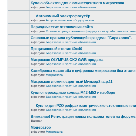
Куплю объектив для люминесцентного микроскопа
в форуме
Барахолка и частные объявления
Автономный электрофокусёр.
в форуме
Астрономическое оборудование
Периодические отключения сайта
в форуме
Отзывы и предложения по форуму и сайту, обновления сайт
Основные правила публикаций в разделе "Барахолка".
в форуме
Барахолка и частные объявления
Прецизионный столик 40х40
в форуме
Барахолка и частные объявления
Микроскоп OLYMPUS CK2 GWB продажа
в форуме
Барахолка и частные объявления
Калибровка масштаба в цифровом микроскопе без этало
в форуме
Микроскопы
Микроскоп люминесцентный Микмед2 вар.11
в форуме
Барахолка и частные объявления
Куплю переходные кольца М42-М52 и наоборот
в форуме
Барахолка и частные объявления
Куплю для PZO рефрактометрические стеклянные пли
в форуме
Барахолка и частные объявления
Внимание! Регистрация новых пользователей на форуме
Важная
Модератор
в форуме
Микроскопы