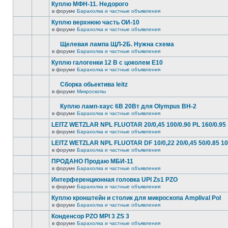
Куплю МФН-11. Недорого
в форуме
Барахолка и частные объявления
Куплю верхнюю часть ОИ-10
в форуме
Барахолка и частные объявления
Щелевая лампа ЩЛ-2Б. Нужна схема
в форуме
Барахолка и частные объявления
Куплю галогенки 12 В с цоколем Е10
в форуме
Барахолка и частные объявления
Сборка обьектива leitz
в форуме
Микроскопы
Куплю ламп-хаус 6В 20Вт для Olympus BH-2
в форуме
Барахолка и частные объявления
LEITZ WETZLAR NPL FLUOTAR 20/0,45 100/0.90 PL 160/0.95
в форуме
Барахолка и частные объявления
LEITZ WETZLAR NPL FLUOTAR DF 10/0,22 20/0,45 50/0.85 10
в форуме
Барахолка и частные объявления
ПРОДАНО Продаю МБИ-11
в форуме
Барахолка и частные объявления
Интерференционная головка UPI Zs1 PZO
в форуме
Барахолка и частные объявления
Куплю кронштейн и столик для микроскопа Amplival Pol
в форуме
Барахолка и частные объявления
Конденсор PZO MPI 3 ZS 3
в форуме
Барахолка и частные объявления