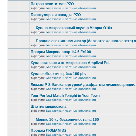
Патрон осветителя PZO
в форуме
Барахолка и частные объявления
Бинокулярная насадка PZO
в форуме
Барахолка и частные объявления
Куплю микроскопный окуляр Meopta O10x
в форуме
Барахолка и частные объявления
Продаю опак-иллюминатор (блок отраженного света) 
в форуме
Барахолка и частные объявления
Продам Микропланар 1:4,5 F=100
в форуме
Барахолка и частные объявления
Куплю запчасти от микроскопа Amplival Pol.
в форуме
Барахолка и частные объявления
Куплю объектив цейсс 100 phv
в форуме
Барахолка и частные объявления
Люмам Р-8. Блокапертурной диафрагмы лиминесценции.
в форуме
Барахолка и частные объявления
Your Perfect Match Tonight in Your Town
в форуме
Барахолка и частные объявления
Штатив микроскопа
в форуме
Барахолка и частные объявления
Меняю 10-ку бесконечность на 160
в форуме
Барахолка и частные объявления
Продам ЛЮМАМ И2
в форуме
Барахолка и частные объявления