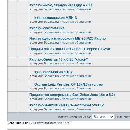
Куплю бинокулярную насадку АУ 12
в форуме
Барахолка и частные объявления
Куплю микроскоп МБИ-3
в форуме
Барахолка и частные объявления
Куплю блок питания
в форуме
Барахолка и частные объявления
Инструкцию к микроскопу MB 30 PZO Куплю
в форуме
Барахолка и частные объявления
Продам объективы Carl Zeiss GF серии CF-250
в форуме
Барахолка и частные объявления
Куплю объектив 40 х 0,95 "сухой"
в форуме
Барахолка и частные объявления
Куплю объектив 5/10х
в форуме
Барахолка и частные объявления
Окуляр Leitz Periplan GF 10x/18m куплю
в форуме
Барахолка и частные объявления
Продаются апохроматы Carl Zeiss Jena 16x и 6.3x
в форуме
Барахолка и частные объявления
Куплю объектив Zeiss CP-Achromat 5×/0.12
в форуме
Барахолка и частные объявления
Показать сообщения за:
Поле сорт
Страница
1
из
16
[ Результатов поиска: 776 ]