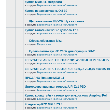
Куплю МФН-11. Недорого
в форуме
Барахолка и частные объявления
Куплю верхнюю часть ОИ-10
в форуме
Барахолка и частные объявления
Щелевая лампа ЩЛ-2Б. Нужна схема
в форуме
Барахолка и частные объявления
Куплю галогенки 12 В с цоколем Е10
в форуме
Барахолка и частные объявления
Сборка обьектива leitz
в форуме
Микроскопы
Куплю ламп-хаус 6В 20Вт для Olympus BH-2
в форуме
Барахолка и частные объявления
LEITZ WETZLAR NPL FLUOTAR 20/0,45 100/0.90 PL 160/0.95
в форуме
Барахолка и частные объявления
LEITZ WETZLAR NPL FLUOTAR DF 10/0,22 20/0,45 50/0.85 10
в форуме
Барахолка и частные объявления
ПРОДАНО Продаю МБИ-11
в форуме
Барахолка и частные объявления
Интерференционная головка UPI Zs1 PZO
в форуме
Барахолка и частные объявления
Куплю кронштейн и столик для микроскопа Amplival Pol
в форуме
Барахолка и частные объявления
Конденсор PZO MPI 3 ZS 3
в форуме
Барахолка и частные объявления