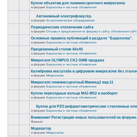
Куплю объектив для люминесцентного микроскопа
в форуме
Барахолка и частные объявления
Автономный электрофокусёр.
в форуме
Астрономическое оборудование
Периодические отключения сайта
в форуме
Отзывы и предложения по форуму и сайту, обновления сайт
Основные правила публикаций в разделе "Барахолка".
в форуме
Барахолка и частные объявления
Прецизионный столик 40х40
в форуме
Барахолка и частные объявления
Микроскоп OLYMPUS CK2 GWB продажа
в форуме
Барахолка и частные объявления
Калибровка масштаба в цифровом микроскопе без этало
в форуме
Микроскопы
Микроскоп люминесцентный Микмед2 вар.11
в форуме
Барахолка и частные объявления
Куплю переходные кольца М42-М52 и наоборот
в форуме
Барахолка и частные объявления
Куплю для PZO рефрактометрические стеклянные пли
в форуме
Барахолка и частные объявления
Внимание! Регистрация новых пользователей на форуме
Важная
Модератор
в форуме
Микроскопы