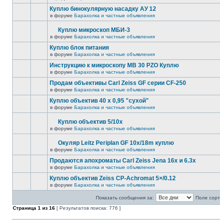
Куплю бинокулярную насадку АУ 12
в форуме
Барахолка и частные объявления
Куплю микроскоп МБИ-3
в форуме
Барахолка и частные объявления
Куплю блок питания
в форуме
Барахолка и частные объявления
Инструкцию к микроскопу MB 30 PZO Куплю
в форуме
Барахолка и частные объявления
Продам объективы Carl Zeiss GF серии CF-250
в форуме
Барахолка и частные объявления
Куплю объектив 40 х 0,95 "сухой"
в форуме
Барахолка и частные объявления
Куплю объектив 5/10х
в форуме
Барахолка и частные объявления
Окуляр Leitz Periplan GF 10x/18m куплю
в форуме
Барахолка и частные объявления
Продаются апохроматы Carl Zeiss Jena 16x и 6.3x
в форуме
Барахолка и частные объявления
Куплю объектив Zeiss CP-Achromat 5×/0.12
в форуме
Барахолка и частные объявления
Показать сообщения за:
Поле сорт
Страница
1
из
16
[ Результатов поиска: 776 ]