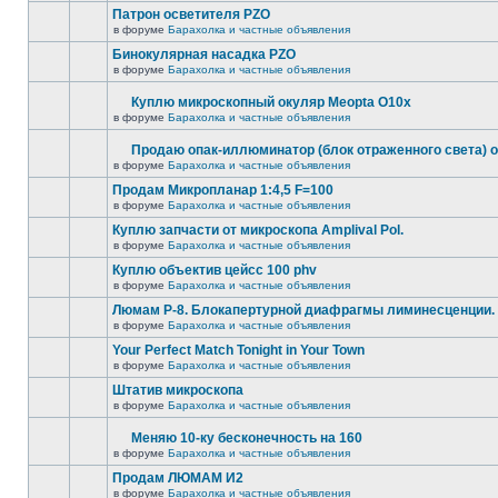
Патрон осветителя PZO
в форуме
Барахолка и частные объявления
Бинокулярная насадка PZO
в форуме
Барахолка и частные объявления
Куплю микроскопный окуляр Meopta O10x
в форуме
Барахолка и частные объявления
Продаю опак-иллюминатор (блок отраженного света) 
в форуме
Барахолка и частные объявления
Продам Микропланар 1:4,5 F=100
в форуме
Барахолка и частные объявления
Куплю запчасти от микроскопа Amplival Pol.
в форуме
Барахолка и частные объявления
Куплю объектив цейсс 100 phv
в форуме
Барахолка и частные объявления
Люмам Р-8. Блокапертурной диафрагмы лиминесценции.
в форуме
Барахолка и частные объявления
Your Perfect Match Tonight in Your Town
в форуме
Барахолка и частные объявления
Штатив микроскопа
в форуме
Барахолка и частные объявления
Меняю 10-ку бесконечность на 160
в форуме
Барахолка и частные объявления
Продам ЛЮМАМ И2
в форуме
Барахолка и частные объявления